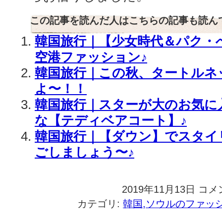
この記事を読んだ人はこちらの記事も読ん
韓国旅行｜【少女時代＆パク・
空港ファッション♪
韓国旅行｜この秋、タートルネ
よ〜！！
韓国旅行｜スターが大のお気に
な【テディベアコート】♪
韓国旅行｜【ダウン】でスタイ
ごしましょう〜♪
2019年11月13日
韓
コメ
国
カテゴリ:
韓国,ソウルのファッ
旅
行