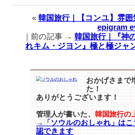
｜
【ソ
«
韓国旅行｜【コンユ】雰囲
ヒ
epigram e
ョ
ン
｜前の記事 →
韓国旅行｜『神の
–
れキム・ジヨン』極と極ジャン
ソ
ン・
ナ
ウ
ン
–
おかげさまで
イ・
た！
ド
ありがとうございます！
ン
ウ
ク
管理人が書いた、
韓国旅行の
etc…】
→「ソウルのおしゃれ」はこ
華
認できます
麗