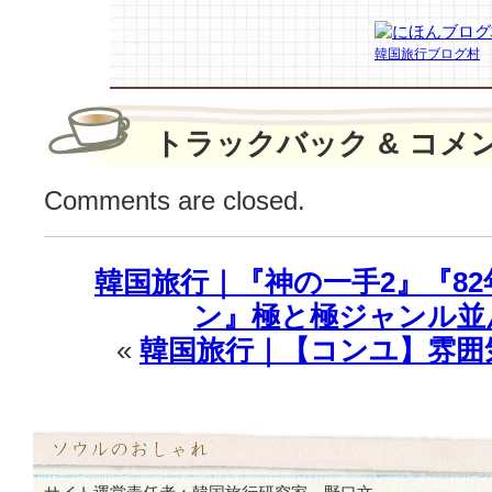
な
ス
韓国旅行ブログ村
タ
ー
外
出
トラックバック & コメ
ル
ッ
Comments are closed.
ク
BEST♪
は
韓国旅行｜『神の一手2』『8
ン』極と極ジャンル並ん
«
韓国旅行｜【コンユ】雰囲