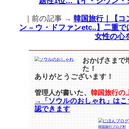
題性1位…【イ・ジウン・
ル
マ
｜前の記事 →
韓国旅行｜【コン
ッ
チ
ン – ウ・ドファンetc..】二
【パ
女性の心
ク・
ソ
ジ
ュ
おかげさまで
ン
た！
vs
ありがとうございます！
ウ・
ド
フ
管理人が書いた、
韓国旅行の
ァ
→「ソウルのおしゃれ」はこ
ン】”ブ
ラ
認できます
ッ
ク
ル
韓国旅行ブログ村