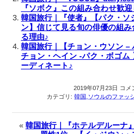
『ソボク』この組み合わせ歓迎
韓国旅行｜『使者』【パク・ソ
ン】信じて見る旬の俳優の組み
る理由♪
韓国旅行｜【チョン・ウソン – 
チョン・ヘイン -パク・ボゴム
ーディネート♪
2019年07月23日
韓
コメ
国
カテゴリ:
韓国,ソウルのファッ
旅
行
｜
ス
«
韓国旅行｜『ホテルデルーナ』
タ
イ