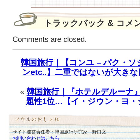
ッ
ク”対
決！
トラックバック & コメ
は
Comments are closed.
韓国旅行｜【コンユ – パク・ソ
ンetc..】二重ではないが大き
«
韓国旅行｜『ホテルデルーナ』
題性1位…【イ・ジウン・ヨ・
サイト運営責任者：韓国旅行研究家 野口文
お問い合わせはこちら