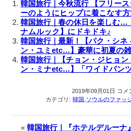
韓国旅行｜今秋流行 【フリー
ーのようにヒップに着こなす方
韓国旅行｜春の休日を楽しむ…
ナムルック】にドキドキ♪
韓国旅行｜最新！【パク・シネ –
ン・ユミetc…】豪華に初夏の
韓国旅行｜【チョン・ジヒョン –
ン・ミナetc…】「ワイドパン
2019年09月01日
韓
コメ
国
カテゴリ:
韓国,ソウルのファッ
旅
行
｜
【コ
«
韓国旅行｜『ホテルデルーナ
ン