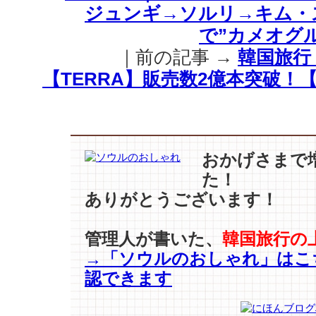
ジュンギ→ソルリ→キム・
ユ
–
で”カメオグル
チ
｜前の記事 →
韓国旅行
ョ
ン・
【TERRA】販売数2億本突破！
ジ
ヒ
ョ
ン
–
おかげさまで
パ
た！
ク・
ありがとうございます！
ボ
ゴ
ム
管理人が書いた、
韓国旅行の
etc…】
→「ソウルのおしゃれ」はこ
が
知
認できます
ら
せ