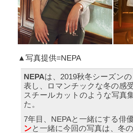
▲写真提供=NEPA
NEPA
は、2019秋冬シーズン
表し、ロマンチックな冬の感
スチールカットのような写真
た。
7年目、NEPAと一緒にする俳
ン
と一緒に今回の写真は、冬