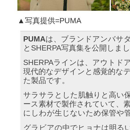
▲写真提供=PUMA
PUMA
は、ブランドアンバサ
とSHERPA写真集を公開しま
SHERPAラインは、アウトド
現代的なデザインと感覚的な
た製品です。
サラサラとした肌触りと高い
ース素材で製作されていて、
にしわが生じないため保管や
グラビアの中でヒョナは明る