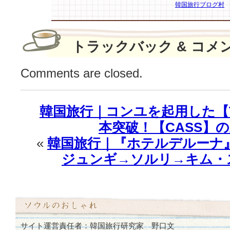
る
韓国旅行ブログ村
FW
シ
ー
トラックバック & コメ
ズ
ン
Comments are closed.
♪
は
韓国旅行｜コンユを起用した【T
本突破！【CASS】
«
韓国旅行｜『ホテルデルーナ
ジュンギ→ソルリ→キム・
サイト運営責任者：韓国旅行研究家 野口文