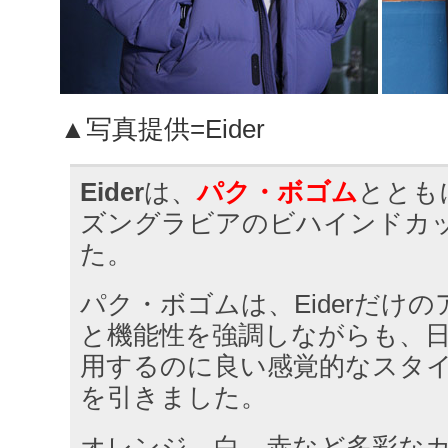
▲写真提供=Eider
Eider
は、
パク・ボゴム
とともに
ズングラビアのビハインドカ
た。
パク・ボゴムは、Eiderだけ
と機能性を強調しながらも、
用するのに良い感覚的なスタ
を引きました。
オレンジ、白、赤など多彩な