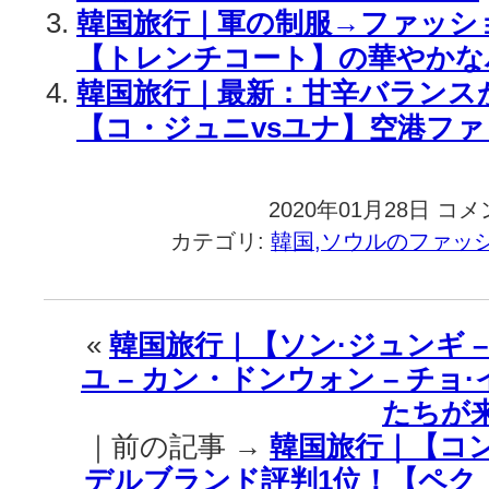
韓国旅行｜軍の制服→ファッシ
【トレンチコート】の華やかな
韓国旅行｜最新：甘辛バランス
【コ・ジュニvsユナ】空港ファ
2020年01月28日
韓
コメ
国
カテゴリ:
韓国,ソウルのファッ
旅
行
｜
【コ・
«
韓国旅行｜【ソン·ジュンギ – 
ジ
ユ – カン・ドンウォン – チョ
ュ
ニ
たちが
xBVLGA
｜前の記事 →
韓国旅行｜【コ
シ
ッ
デルブランド評判1位！【ペク・