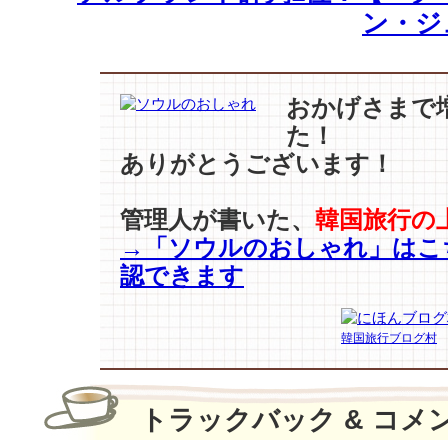
ク
ン・ジュ
で
愛
ら
し
おかげさまで
い
た！
ブ
ありがとうございます！
ラ
ッ
ク
管理人が書いた、
韓国旅行の
&
→「ソウルのおしゃれ」はこ
ホ
ワ
認できます
イ
ト
ス
韓国旅行ブログ村
タ
イ
ル
トラックバック & コメ
♪
は