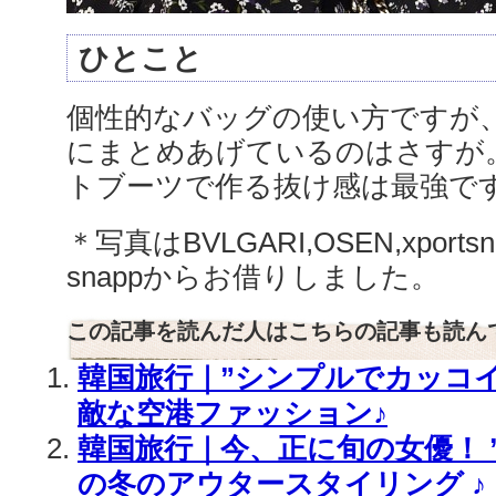
ひとこと
個性的なバッグの使い方ですが
にまとめあげているのはさすが
トブーツで作る抜け感は最強です
＊写真はBVLGARI,OSEN,xpor
snappからお借りしました。
この記事を読んだ人はこちらの記事も読ん
韓国旅行｜”シンプルでカッコイ
敵な空港ファッション♪
韓国旅行｜今、正に旬の女優！ ”
の冬のアウタースタイリング ♪