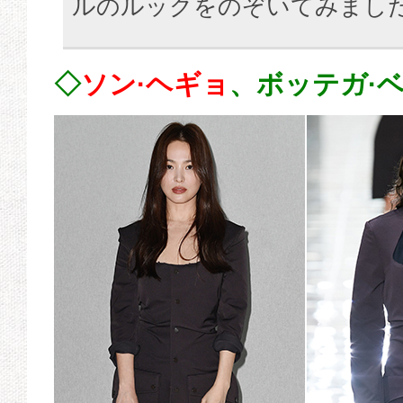
ルのルックをのぞいてみまし
◇
ソン·ヘギョ
、ボッテガ·