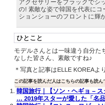
アクセサリーをブラックでシ
の! 素敵な姿で韓国を代表にコ
ションショーのフロントに輝
ひとこと
モデルさんとは一味違う自分た
なした皆さん、素敵ですね♪
＊写真と記事はELLE KOREA
この記事を読んだ人はこちらの記事も読ん
韓国旅行｜【ソン・ヘギョ – スジ
… 2019年スターが愛した「名品