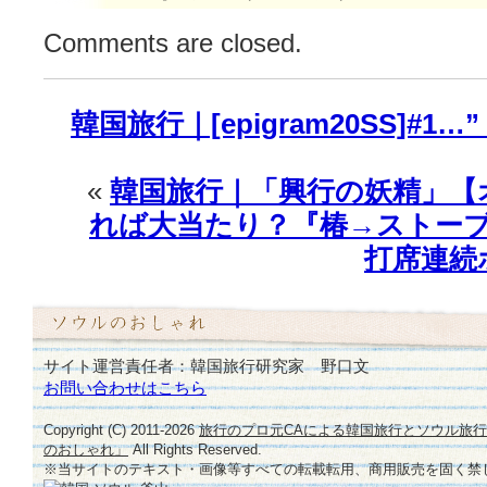
vs
Comments are closed.
ラ
ン
ウ
韓国旅行｜[epigram20SS]#
ェ
イ
モ
«
韓国旅行｜「興行の妖精」【
デ
ル】
れば大当たり？『椿→ストーブ
♪
打席連続
は
サイト運営責任者：韓国旅行研究家 野口文
お問い合わせはこちら
Copyright (C) 2011-
2026
旅行のプロ元CAによる韓国旅行とソウル旅
のおしゃれ」
All Rights Reserved.
※当サイトのテキスト・画像等すべての転載転用、商用販売を固く禁