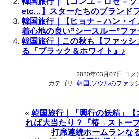
韓国旅行｜【コンユ – ロゼ – ソ
etc…】スターたちのブランド
韓国旅行｜【ヒョナ – ハン・イ
着心地の良い”シースルー”ファ
韓国旅行｜この秋も【ファッシ
る『ブラック＆ホワイト』♪
2020年03月07日
韓
コメ
国
カテゴリ:
韓国,ソウルのファッ
旅
行
｜
同
«
韓国旅行｜「興行の妖精」【
じ
れば大当たり？『椿→ストーブ
服
で
打席連続ホームランな
違