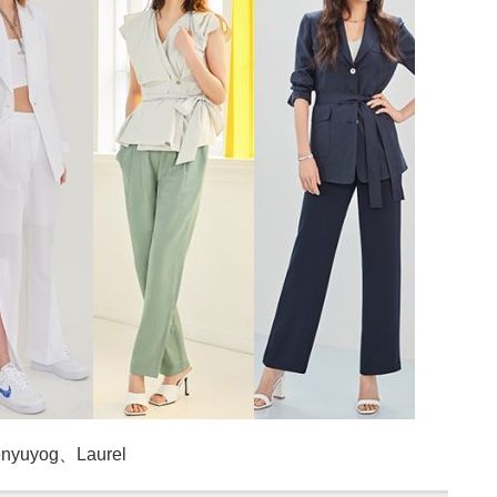
yuyog、Laurel