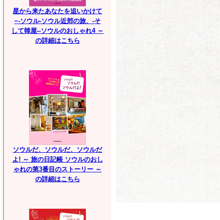
星から来たあなたを追いかけて
−-ソウル-ソウル近郊の旅、-そ
して韓屋--ソウルのおしゃれ4 ～
の詳細はこちら
ソウルだ、ソウルだ、ソウルだ
よ! ～ 旅の日記帳 ソウルのおし
ゃれの第3番目のストーリー ～
の詳細はこちら