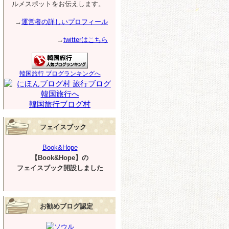
ルメスポットをお伝えします。
→
運営者の詳しいプロフィール
→
twitterはこちら
韓国旅行 ブログランキングへ
韓国旅行ブログ村
フェイスブック
Book&Hope
【Book&Hope】の
フェイスブック開設しました
お勧めブログ認定