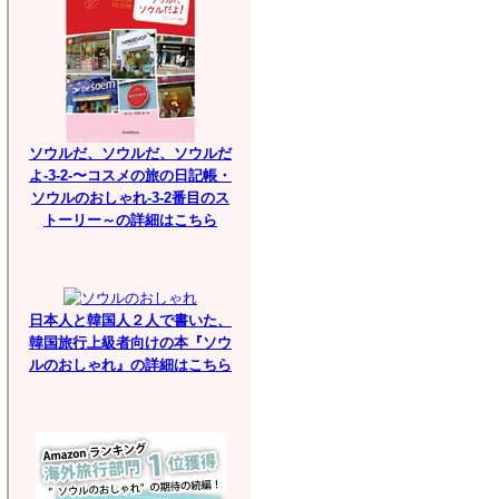
ソウルだ、ソウルだ、ソウルだ
よ-3-2-〜コスメの旅の日記帳・
ソウルのおしゃれ-3-2番目のス
トーリー～の詳細はこちら
日本人と韓国人２人で書いた、
韓国旅行上級者向けの本『ソウ
ルのおしゃれ』の詳細はこちら