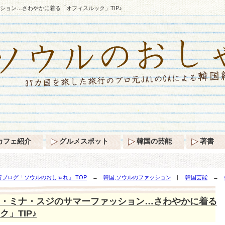
ション…さわやかに着る「オフィスルック」TIP♪
カフェ紹介
グルメスポット
韓国の芸能
著書
ブログ「ソウルのおしゃれ」 TOP
→
韓国,ソウルのファッション
|
韓国芸能
→
る「オフィスルック」TIP♪
・ミナ・スジのサマーファッション…さわやかに着る
」TIP♪