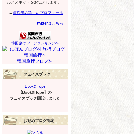
ルメスポットをお伝えします。
→
運営者の詳しいプロフィール
→
twitterはこちら
韓国旅行 ブログランキングへ
韓国旅行ブログ村
フェイスブック
Book&Hope
【Book&Hope】の
フェイスブック開設しました
お勧めブログ認定