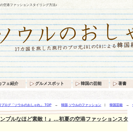
の空港ファッションスタイリング方法♪
カフェ紹介
グルメスポット
韓国の芸能
著書
ブログ「ソウルのおしゃれ」 TOP
→
韓国,ソウルのファッション
|
韓国芸能
→
スタイリング方法♪
ンプルなほど素敵！』…初夏の空港ファッションスタ