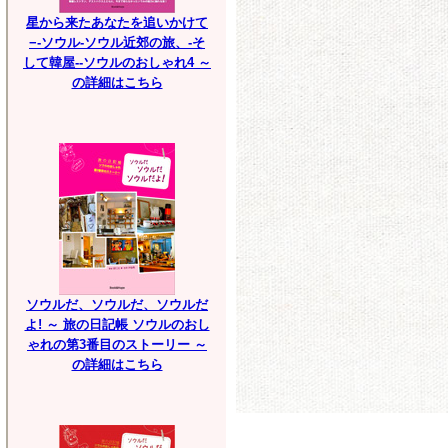
星から来たあなたを追いかけて
−-ソウル-ソウル近郊の旅、-そ
して韓屋--ソウルのおしゃれ4 ～
の詳細はこちら
ソウルだ、ソウルだ、ソウルだ
よ! ～ 旅の日記帳 ソウルのおし
ゃれの第3番目のストーリー ～
の詳細はこちら