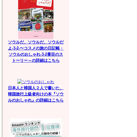
ソウルだ、ソウルだ、ソウルだ
よ-3-2-〜コスメの旅の日記帳・
ソウルのおしゃれ-3-2番目のス
トーリー～の詳細はこちら
日本人と韓国人２人で書いた、
韓国旅行上級者向けの本『ソウ
ルのおしゃれ』の詳細はこちら