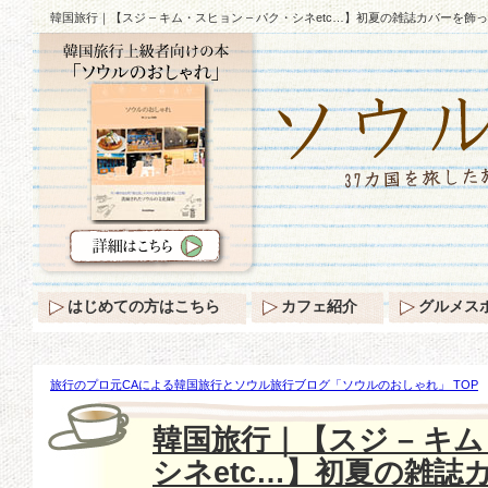
韓国旅行｜【スジ – キム・スヒョン – パク・シネetc…】初夏の雑誌カバーを飾っ
はじめての方はこちら
カフェ紹介
グルメス
旅行のプロ元CAによる韓国旅行とソウル旅行ブログ「ソウルのおしゃれ」 TOP
ン – パク・シネetc…】初夏の雑誌カバーを飾った”魅惑の眼差し”♪
韓国旅行｜【スジ – キム
シネetc…】初夏の雑誌