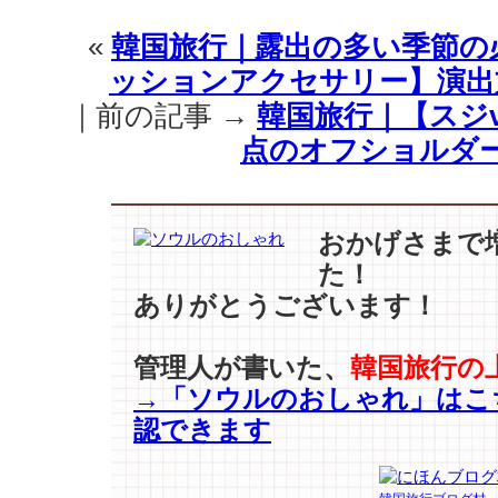
«
韓国旅行｜露出の多い季節の
ッションアクセサリー】演出
｜前の記事 →
韓国旅行｜【スジ
点のオフショルダ
おかげさまで
た！
ありがとうございます！
管理人が書いた、
韓国旅行の
→「ソウルのおしゃれ」はこ
認できます