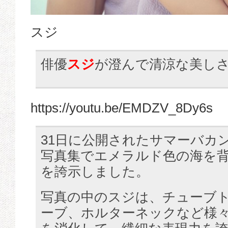
スジ
俳優
スジ
が澄んで清涼な美し
https://youtu.be/EMDZV_8Dy6s
31日に公開されたサマーバカ
写真集でエメラルド色の海を
を誇示しました。
写真の中のスジは、チューブ
ーブ、ホルターネックなど様