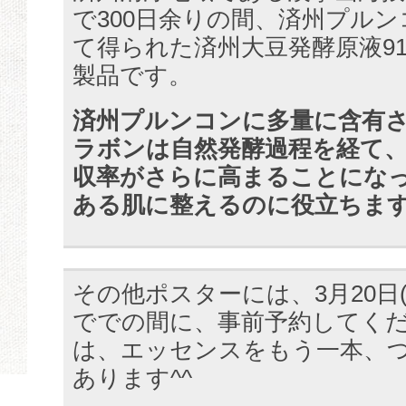
で300日余りの間、済州プル
て得られた済州大豆発酵原液9
製品です。
済州プルンコンに多量に含有
ラボンは自然発酵過程を経て
収率がさらに高まることにな
ある肌に整えるのに役立ちま
その他ポスターには、3月20日(水
ででの間に、事前予約してく
は、エッセンスをもう一本、
あります^^