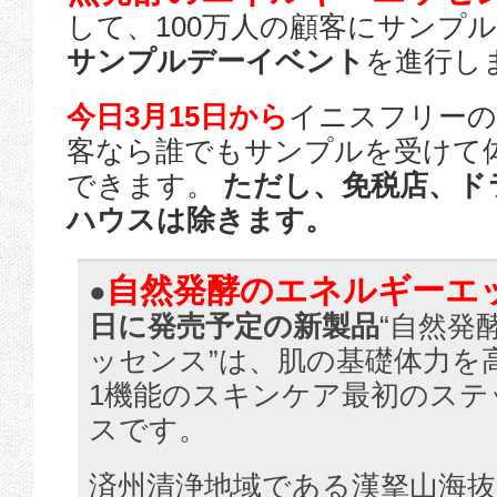
して、100万人の顧客にサンプ
サンプルデーイベント
を進行し
今日3月15日から
イニスフリーの
客なら誰でもサンプルを受けて
できます。
ただし、免税店、ド
ハウスは除きます。
自然発酵のエネルギーエ
●
日に発売予定の新製品
“自然発
ッセンス”は、肌の基礎体力を高め
1機能のスキンケア最初のステ
スです。
済州清浄地域である漢拏山海抜6