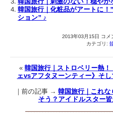
韓国旅行｜刺激のない！穏やか
韓国旅行｜化粧品がアートに！
ション” ♪
2013年03月15日
韓
コメ
国
カテゴリ:
旅
行
｜”イ
ニ
«
韓国旅行｜ストロベリー熱！
ス
ェvsアフタヌーンティー》そし
フ
リ
ー”『自
｜前の記事 →
韓国旅行｜これな
然
発
そう？アイドルスター皆
酵
の
エ