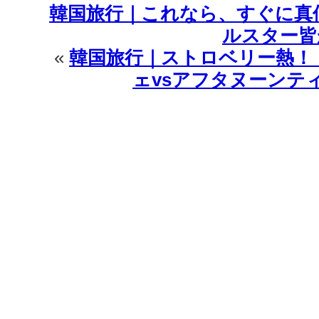
韓国旅行｜これなら、すぐに真
ン
ペ
ルスター皆
ー
«
韓国旅行｜ストロベリー熱！
ン
♪
ェvsアフタヌーンテ
は