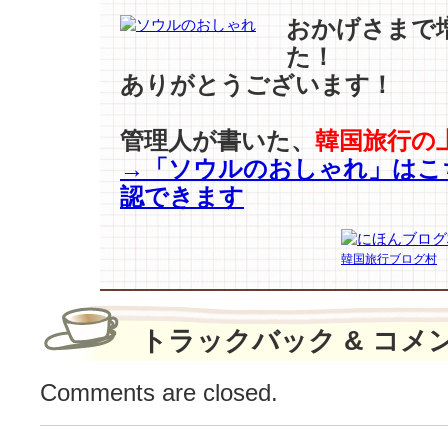
ネ
おかげさまで
ル
た！
ギ
ありがとうございます！
ー
エ
ッ
管理人が書いた、
韓国旅行の
セ
→「ソウルのおしゃれ」はこ
ン
認できます
ス
サ
ン
韓国旅行ブログ村
プ
ル』
100
万
トラックバック & コメ
人
贈
Comments are closed.
呈
キ
ャ