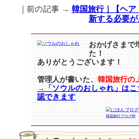
が
｜前の記事 →
韓国旅行｜【ヘア
戻
新する必要が
っ
て
来
た
おかげさまで
最
た！
近
の
ありがとうございます！
女
優
管理人が書いた、
韓国旅行の
た
→「ソウルのおしゃれ」はこ
ち
の
認できます
フ
ァ
ッ
韓国旅行ブログ村
シ
ョ
ン