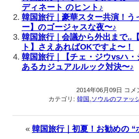
ディネート のヒント♪
韓国旅行｜豪華スター共演！う
ー】のゴージャスな夜〜♪
韓国旅行｜会議から外出まで..
ト】さえあればOKですよ〜！
韓国旅行｜【チェ・ジウvsハ
あるカジュアルルック対決〜♪
2014年06月09日
韓
コメ
国
カテゴリ:
韓国,ソウルのファッ
旅
行
｜
カ
«
韓国旅行｜初夏！お勧めの 
ラ
ー