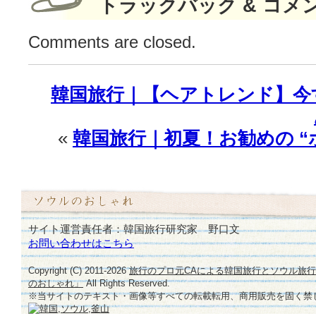
トラックバック & コメ
♪
は
Comments are closed.
韓国旅行｜【ヘアトレンド】今
«
韓国旅行｜初夏！お勧めの 
サイト運営責任者：韓国旅行研究家 野口文
お問い合わせはこちら
Copyright (C) 2011-
2026
旅行のプロ元CAによる韓国旅行とソウル旅
のおしゃれ」
All Rights Reserved.
※当サイトのテキスト・画像等すべての転載転用、商用販売を固く禁