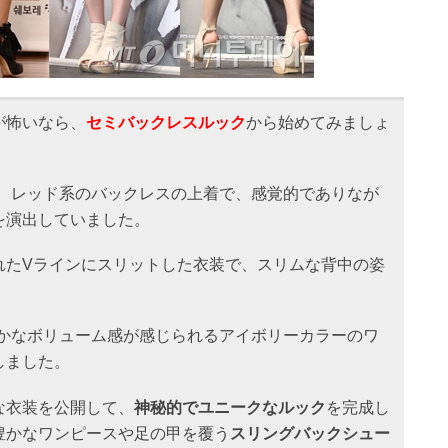
が怖いなら、
セミバックレスルック
から始めてみましょ
、レッド系のバックレスの上着で、感覚的でありなが
を演出していました。
れたVラインにスリットした衣装で、スリムな背中の姿
かなボリューム感が感じられるアイボリーカラーのワ
しました。
な衣装を公開して、
神秘的でユニークなルック
を完成し
豊かなワンピースや足の甲を覆う
スリングバックシュー