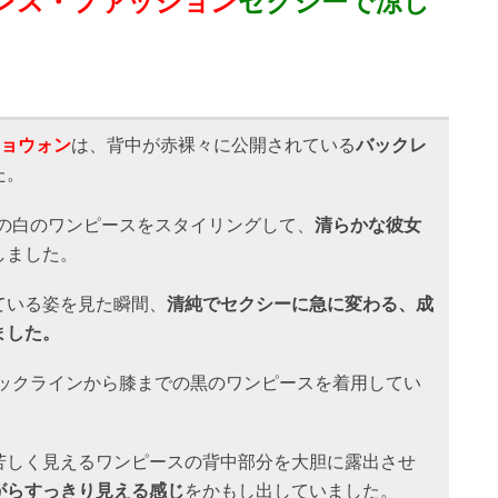
レス・ファッション
セクシーで涼し
リョウォン
は、背中が赤裸々に公開されている
バックレ
た。
の白のワンピースをスタイリングして、
清らかな彼女
しました。
ている姿を見た瞬間、
清純でセクシーに急に変わる、成
ました。
ックラインから膝までの黒のワンピースを着用してい
苦しく見えるワンピースの背中部分を大胆に露出させ
がらすっきり見える感じ
をかもし出していました。