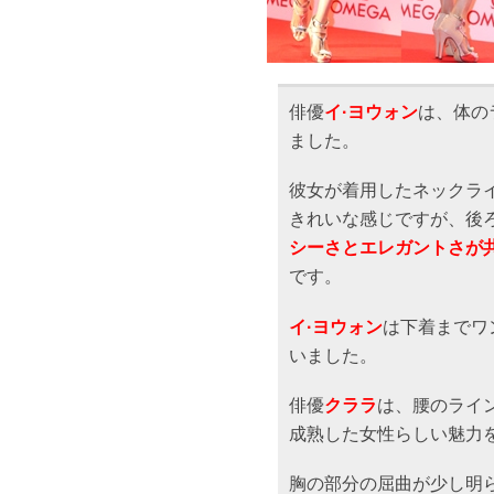
俳優
イ·ヨウォン
は、体の
ました。
彼女が着用したネックラ
きれいな感じですが、後
シーさとエレガントさが
です。
イ·ヨウォン
は下着までワ
いました。
俳優
クララ
は、腰のライ
成熟した女性らしい魅力
胸の部分の屈曲が少し明