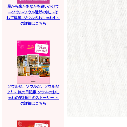
星から来たあなたを追いかけて
−-ソウル-ソウル近郊の旅、-そ
して韓屋--ソウルのおしゃれ4 ～
の詳細はこちら
ソウルだ、ソウルだ、ソウルだ
よ! ～ 旅の日記帳 ソウルのおし
ゃれの第3番目のストーリー ～
の詳細はこちら