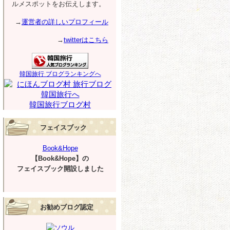
ルメスポットをお伝えします。
→
運営者の詳しいプロフィール
→
twitterはこちら
韓国旅行 ブログランキングへ
韓国旅行ブログ村
フェイスブック
Book&Hope
【Book&Hope】の
フェイスブック開設しました
お勧めブログ認定