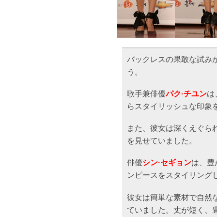
バックレスの果敢な試み
う。
歌手兼俳優
パク·チユン
は
らスタイリッシュな印象
また、彼女は深くえぐら
を見せていました。
俳優
シン·セギョン
は、豊
ンピースをスタイリング
彼女は簡単な素材で自然
ていました。丈が短く、