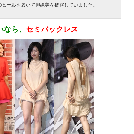
のヒール
を履いて脚線美を披露していました。
いなら、
セミバックレス