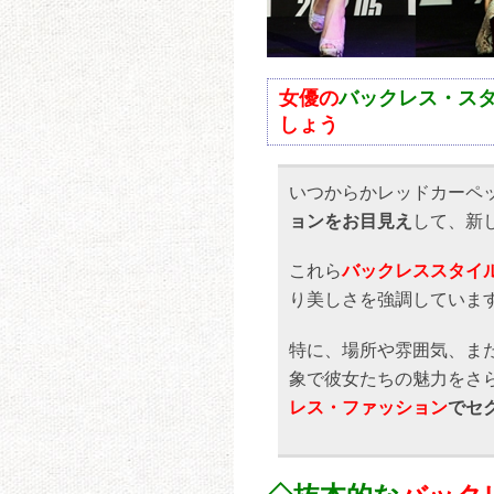
女優の
バックレス・ス
しょう
いつからかレッドカーペ
ョンをお目見え
して、新
これら
バックレススタイ
り美しさを強調していま
特に、場所や雰囲気、ま
象で彼女たちの魅力をさ
レス・ファッション
でセ