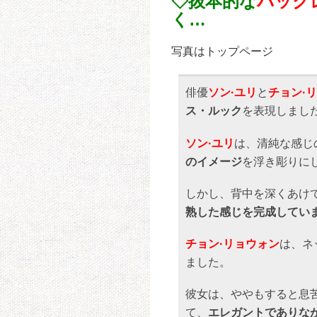
◇抜本的な
バック
く…
写真はトップページ
俳優
ソン·ユリ
と
チョン·
ス・ルック
を表現しまし
ソン·ユリ
は、清純な感じ
のイメージ
を浮き彫りに
しかし、背中を深くあけ
熟した感じを完成してい
チョン·リョウォン
は、ネ
ました。
彼女は、ややもすると息
て、
エレガントでありな