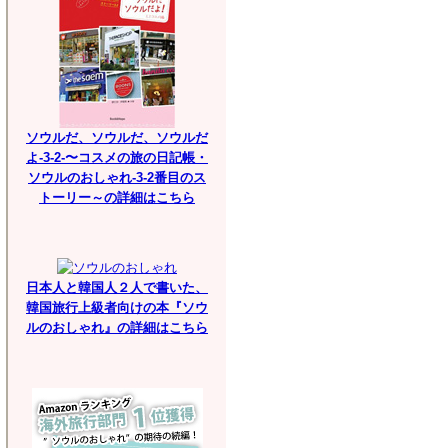
ソウルだ、ソウルだ、ソウルだ
よ-3-2-〜コスメの旅の日記帳・
ソウルのおしゃれ-3-2番目のス
トーリー～の詳細はこちら
日本人と韓国人２人で書いた、
韓国旅行上級者向けの本『ソウ
ルのおしゃれ』の詳細はこちら