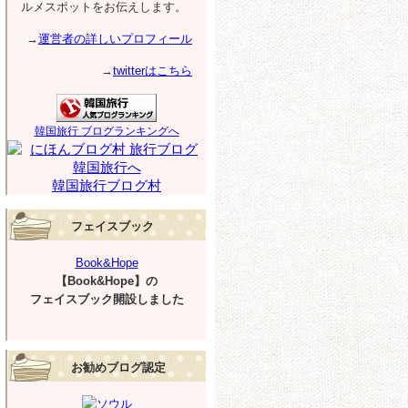
ルメスポットをお伝えします。
→
運営者の詳しいプロフィール
→
twitterはこちら
韓国旅行 ブログランキングへ
韓国旅行ブログ村
フェイスブック
Book&Hope
【Book&Hope】の
フェイスブック開設しました
お勧めブログ認定