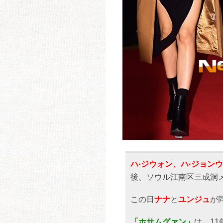
ハ·ジウォン、ハ·ジョンウ
後、ソウル江南区三成洞メ
この日
ナナ
と
ユンジュ
が
「ホサムグァン」
は、1