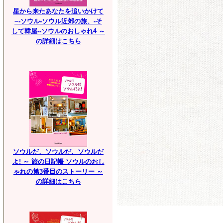
星から来たあなたを追いかけて
−-ソウル-ソウル近郊の旅、-そ
して韓屋--ソウルのおしゃれ4 ～
の詳細はこちら
ソウルだ、ソウルだ、ソウルだ
よ! ～ 旅の日記帳 ソウルのおし
ゃれの第3番目のストーリー ～
の詳細はこちら