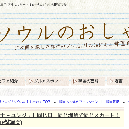
場所で同じスカート！(ホサムグァンVIP試写会)
カフェ紹介
グルメスポット
韓国の芸能
著書
ブログ「ソウルのおしゃれ」 TOP
→
韓国,ソウルのファッション
|
韓国芸能
→
(ホサムグァンVIP試写会)
ナ – ユンジュ】同じ日、同じ場所で同じスカート！
IP試写会)