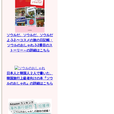
ソウルだ、ソウルだ、ソウルだ
よ-3-2-〜コスメの旅の日記帳・
ソウルのおしゃれ-3-2番目のス
トーリー～の詳細はこちら
日本人と韓国人２人で書いた、
韓国旅行上級者向けの本『ソウ
ルのおしゃれ』の詳細はこちら