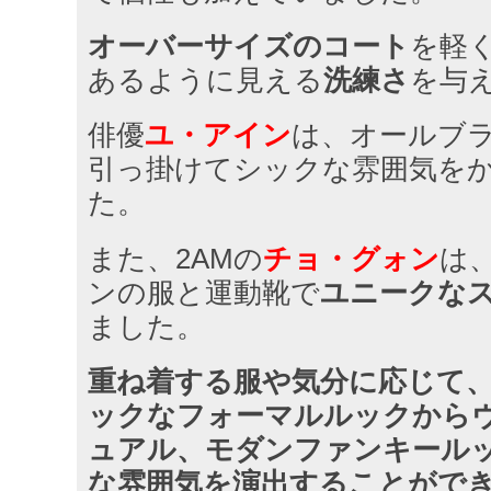
オーバーサイズのコート
を軽
あるように見える
洗練さ
を与
俳優
ユ・アイン
は、オールブ
引っ掛けてシックな雰囲気を
た。
また、2AMの
チョ・グォン
は
ンの服と運動靴で
ユニークな
ました。
重ね着する服や気分に応じて
ックなフォーマルルックから
ュアル、モダンファンキール
な雰囲気を演出することがで