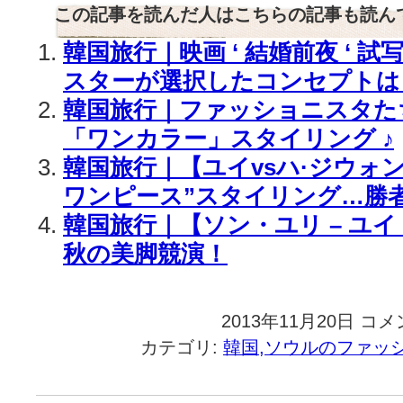
この記事を読んだ人はこちらの記事も読ん
韓国旅行｜映画 ‘ 結婚前夜 ‘ 
スターが選択したコンセプトは
韓国旅行｜ファッショニスタた
「ワンカラー」スタイリング ♪
韓国旅行｜【ユイvsハ·ジウォ
ワンピース”スタイリング…勝
韓国旅行｜【ソン・ユリ – ユイ
秋の美脚競演！
2013年11月20日
韓
コメ
国
カテゴリ:
韓国,ソウルのファッ
旅
行
｜