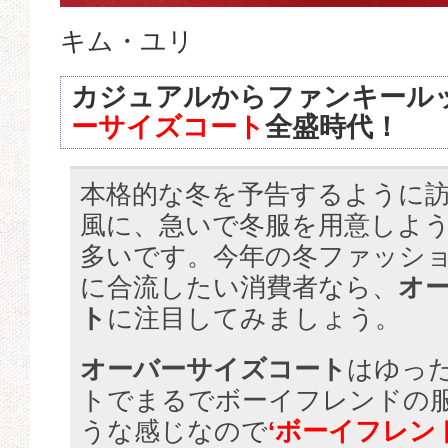
キム・ユリ
カジュアルからファンキール
ーサイズコート
全盛時代！
本格的な冬を予告するように
風に、急いで冬服を用意しよ
多いです。今年の冬ファッショ
に合流したい消費者なら、
オ
ト
に注目してみましょう。
オーバーサイズコート
はゆっ
トでまるでボーイフレンドの
うな感じなので
‘ボーイフレン