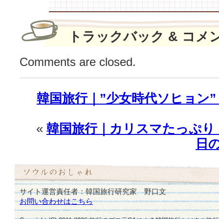
ョ
ン
は
トラックバック & コメ
完
成！
は
Comments are closed.
韓国旅行｜”少女時代ソヒョン
«
韓国旅行｜カリスマたっぷり！”
日
サイト運営責任者：韓国旅行研究家 野口文
お問い合わせはこちら