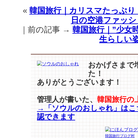
今
«
韓国旅行｜カリスマたっぷり！”
年
日の空港ファッシ
の
冬
｜前の記事 →
韓国旅行｜”少女
は
生らしい姿
“オ
ー
バ
ー
おかげさまで
サ
た！
イ
ズ
ありがとうございます！
コ
ー
管理人が書いた、
韓国旅行の
ト”
→「ソウルのおしゃれ」はこ
で、
フ
認できます
ァ
ッ
シ
韓国旅行ブログ村