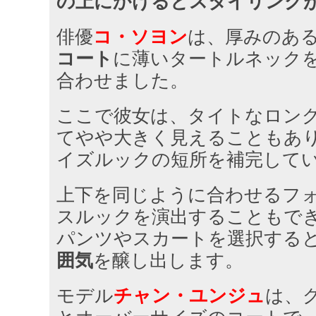
の上にかけるとスタイリング
俳優
コ・ソヨン
は、厚みのあ
コート
に薄いタートルネック
合わせました。
ここで彼女は、タイトなロン
てやや大きく見えることもあ
イズルックの短所を補完して
上下を同じように合わせるフ
スルックを演出することもで
パンツやスカートを選択する
囲気
を醸し出します。
モデル
チャン・ユンジュ
は、