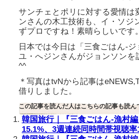
サンチェとポリに対する愛情は
ンさんの木工技術も、イ・ソジ
ずプロですね！素晴らしいです
日本では今日は「三食ごはん-ジ
ユ・へジンさんがジョンソンを
^^
＊写真はtvNから記事はeNEWS,
借りしました。
この記事を読んだ人はこちらの記事も読ん
韓国旅行｜『三食ごはん-漁村編
15.1%、3週連続同時間帯視聴率