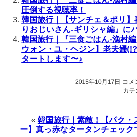
韓国旅行｜『三食ごはん-漁村編
圧倒する視聴率！
韓国旅行｜【サンチェ＆ポリ】
りおじいさん-ギリシャ編』にバ
韓国旅行｜『三食ごはん-漁村
ウォン・ユ・ヘジン】老夫婦(!
タートします〜♪
2015年10月17日
韓
コメ
国
カテ
旅
行
｜
『三
«
韓国旅行｜素敵！【パク・
食
ー】真っ赤なタータンチェック
ご
は