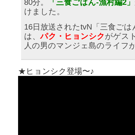
80分。
「三食ごはん-漁村編2」
けました。
16日放送されたtvN「三食ご
は、
パク・ヒョンシク
がゲス
人の男のマンジェ島のライフ
★ヒョンシク登場〜♪