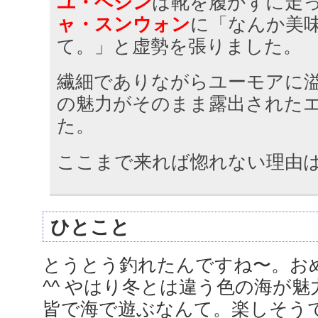
ユ・ヘジン
は靴を履かずに走
ャ・スンウォン
に「なんか美
て。」と虚勢を張りました。
繊細でありながらユーモアに
の魅力がそのまま露出された
た。
ここまで来れば惚れない理由
ひとこと
とうとう釣れたんですね〜。お
^^ やはり冬とは違う色の海が
皆で海で遊ぶなんて。楽しそう