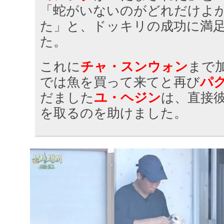
「蛇がいないのがどれだけよ
た」と、ドッキリの成功に満
た。
これに
チャ・スンウォン
まで
では魚を買って来てと再び
パ
だました
ユ・ヘジン
は、直接
を取るのを助けました。