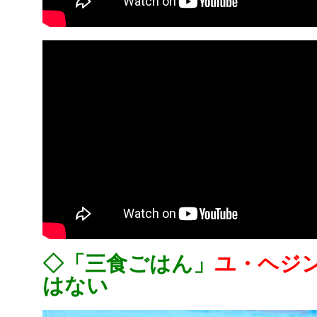
◇「三食ごはん」
ユ・ヘジ
はない