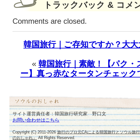
な
トラックバック & コメ
魅
力
Comments are closed.
で
視
聴
韓国旅行｜ご存知ですか？大大
率
1
位
«
韓国旅行｜素敵！【パク・
♪
は
ー】真っ赤なタータンチェック
サイト運営責任者：韓国旅行研究家 野口文
お問い合わせはこちら
Copyright (C) 2011-
2026
旅行のプロ元CAによる韓国旅行とソウル旅
のおしゃれ」
All Rights Reserved.