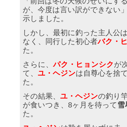
「前回は冬の天候のせいにす
が、今度は言い訳ができない
示しました。
しかし、最初に釣った主人公
なく、同行した初心者
バク・
た。
さらに、
パク・ヒョンシク
が
て、
ユ・ヘジン
は自尊心を捨
た。
その結果、
ユ・ヘジン
の釣り
が食いつき、8ヶ月を待って
雪
た。