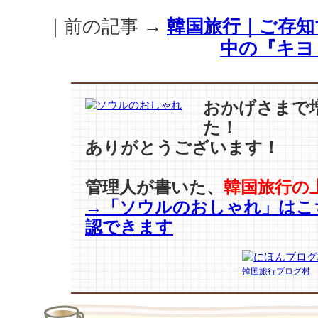
ん-
｜前の記事 →
韓国旅行｜ご存知
漁
村
中の『キヨ
編
2
ep2』
ユ・
おかげさまで
ヘ
た！
ジ
ありがとうございます！
ン
の
特
管理人が書いた、
韓国旅行の
有
→「ソウルのおしゃれ」はこ
の
認できます
優
し
さ
韓国旅行ブログ村
と
愉
快