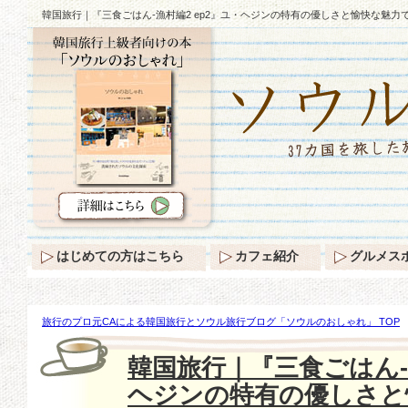
韓国旅行｜『三食ごはん-漁村編2 ep2』ユ・ヘジンの特有の優しさと愉快な魅力で
はじめての方はこちら
カフェ紹介
グルメス
旅行のプロ元CAによる韓国旅行とソウル旅行ブログ「ソウルのおしゃれ」 TOP
さと愉快な魅力で視聴率1位♪
韓国旅行｜『三食ごはん-漁
ヘジンの特有の優しさと