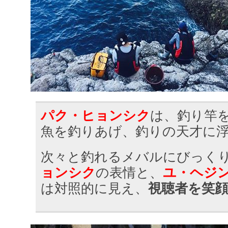
パク・ヒョンシク
は、釣り竿
魚を釣りあげ、釣りの天才に
次々と釣れるメバルにびっく
ョンシク
の表情と、
ユ・ヘジ
は対照的に見え、
視聴者を笑顔