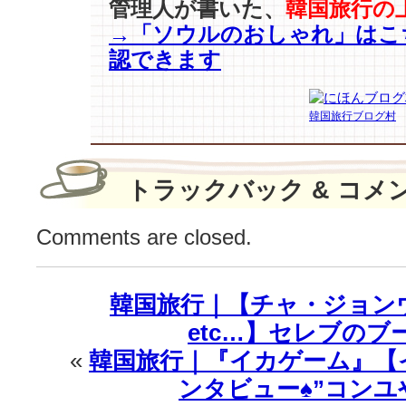
位…。
管理人が書いた、
韓国旅行の
日
→「ソウルのおしゃれ」はこ
本
認できます
の
ド
ラ
韓国旅行ブログ村
マ
ま
で
逆
トラックバック & コメ
走
さ
Comments are closed.
せ
た
♪
韓国旅行｜【チャ・ジョンウ
は
etc…】セレブのブ
«
韓国旅行｜『イカゲーム』【
ンタビュー♠︎”コン