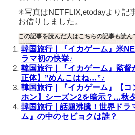
✳︎写真はNETFLIX,etodayより記事
お借りしました。
この記事を読んだ人はこちらの記事も読ん
韓国旅行｜『イカゲーム』米NET
ラマ初の快挙♪
韓国旅行｜『イカゲーム』監督
正体】”めんこはね…”♪
韓国旅行｜『イカゲーム』【コン
ホン】シーズン2を暗示？…秋
韓国旅行｜話題沸騰！世界ドラ
ム』の中のセビョクは誰？