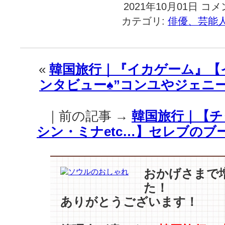
2021年10月01日
韓
コメ
国
カテゴリ:
俳優、芸能
旅
行
｜
『イ
«
韓国旅行｜『イカゲーム』【
カ
ンタビュー♠︎”コンユやジェニー
ゲ
ー
ム』
｜前の記事 →
韓国旅行｜【チ
世
界
シン・ミナetc…】セレブのブ
3
カ
国
を
おかげさまで
除
た！
い
ありがとうございます！
て
1