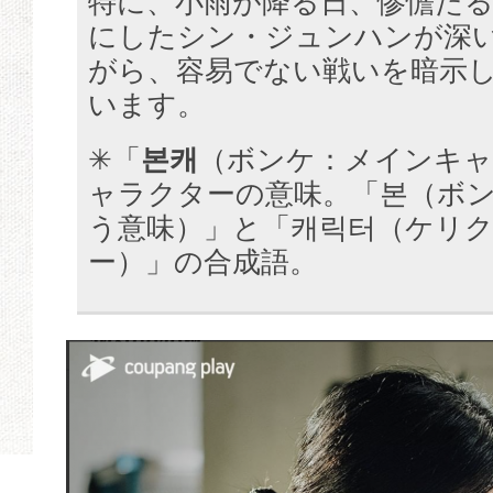
特に、小雨が降る日、惨憺た
にしたシン・ジュンハンが深
がら、容易でない戦いを暗示
います。
✳︎「
본캐
（ボンケ：メインキャ
ャラクターの意味。「본（ボン
う意味）」と「캐릭터（ケリク
ー）」の合成語。