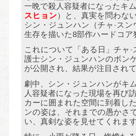
一晩で殺人容疑者になったキム
スヒョン
）と、真実を問わな
シン・ジュンハン（チャ·スン
生存を描いた8部作ハードコア
これについて「ある日」チャ·
護士シン・ジュンハンのボンケ
が公開され、結果が注目され
劇中、シン・ジュンハンがキ
人容疑者になった現場を再び訪
カーに囲まれた空間に到着し
ンの姿は、それまでの愚かさ
い、真剣な姿を見せてくれま