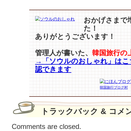
ウ
ォ
ン】
おかげさまで
真
た！
剣
ありがとうございます！
な
目
つ
管理人が書いた、
韓国旅行の
き
→「ソウルのおしゃれ」はこ
と
認できます
深
い
た
韓国旅行ブログ村
め
息…
不
安
トラックバック & コメ
感
知
Comments are closed.
モ