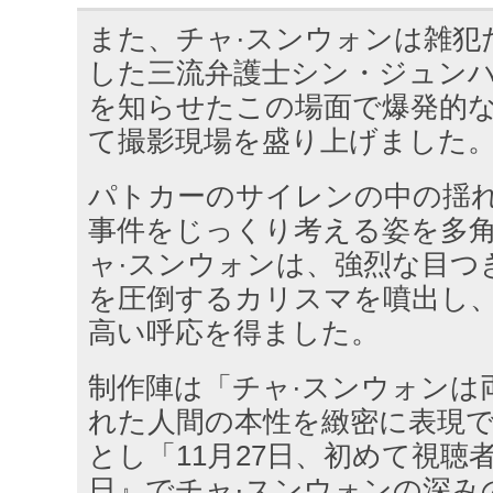
また、チャ·スンウォンは雑犯
した三流弁護士シン・ジュン
を知らせたこの場面で爆発的
て撮影現場を盛り上げました
パトカーのサイレンの中の揺
事件をじっくり考える姿を多
ャ·スンウォンは、強烈な目つ
を圧倒するカリスマを噴出し
高い呼応を得ました。
制作陣は「チャ·スンウォンは
れた人間の本性を緻密に表現
とし「11月27日、初めて視聴
日』でチャ·スンウォンの深み