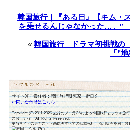
ー
メ
韓国旅行｜『ある日』【キム・ス
ン
ト
を乗せるんじゃなかった…。” 
♪
は
«
韓国旅行｜ドラマ初挑戦の
「”地
サイト運営責任者：韓国旅行研究家 野口文
お問い合わせはこちら
Copyright (C) 2011-
2026
旅行のプロ元CAによる韓国旅行とソウル旅
のおしゃれ」
All Rights Reserved.
※当サイトのテキスト・画像等すべての転載転用、商用販売を固く禁