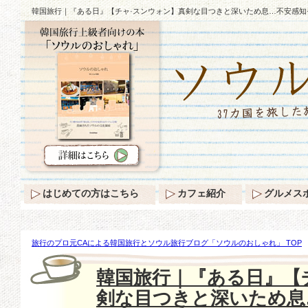
韓国旅行｜『ある日』【チャ·スンウォン】真剣な目つきと深いため息…不安感知
はじめての方はこちら
カフェ紹介
グルメス
旅行のプロ元CAによる韓国旅行とソウル旅行ブログ「ソウルのおしゃれ」 TOP
『ある日』【チャ·スンウォン】真剣な目つきと深いため息…不安感知モーメント
韓国旅行｜『ある日』【
剣な目つきと深いため息