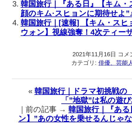
韓国旅行｜『ある日』【キム・
顔のキム·スヒョンに期待せよ”
韓国旅行｜[速報] 【キム・スヒ
ウォン】視線強奪！4次ティーザ
2021年11月16日
韓
コメ
国
カテゴリ:
俳優、芸能
旅
行
｜
『あ
«
韓国旅行｜ドラマ初挑戦の
る
「”地獄”は私の遊び
日』
【チ
｜前の記事 →
韓国旅行｜『ある
ャ
ン】”あの女性を乗せるんじゃな
·
ス
ン