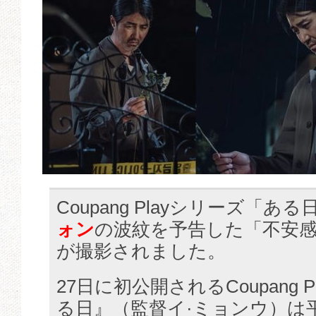
Coupang Playシリーズ「ある
ォン
の波紋を予告した「不安
が撮影されました。
27日に初公開されるCoupang 
る日』（監督イ·ミョンウ）は