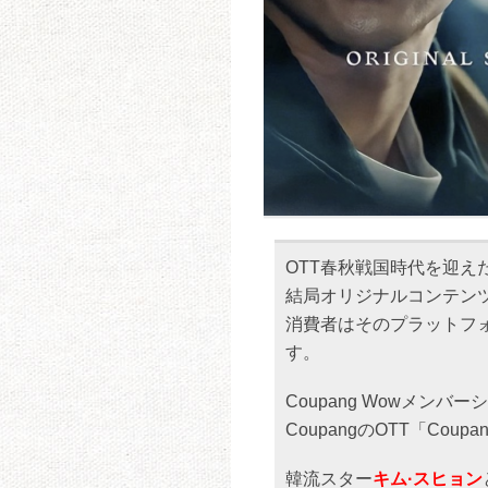
OTT春秋戦国時代を迎
結局オリジナルコンテン
消費者はそのプラットフ
す。
Coupang Wowメン
CoupangのOTT「Co
韓流スター
キム·スヒョン