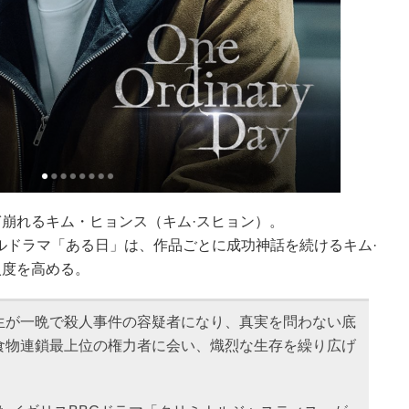
崩れるキム・ヒョンス（キム·スヒョン）。
オリジナルドラマ「ある日」は、作品ごとに成功神話を続けるキム·
入度を高める。
生が一晩で殺人事件の容疑者になり、真実を問わない底
食物連鎖最上位の権力者に会い、熾烈な生存を繰り広げ