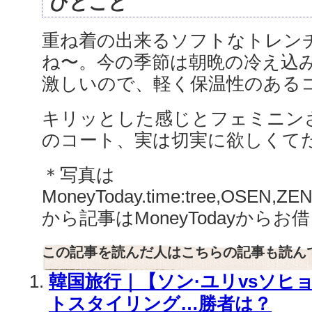
ひとこと
重ね着の出来るソフトなトレン
ね〜。今の季節は朝晩の冷え込
激しいので、軽く保温性のある
キリッとした感じとフェミニン
のコート、実は切実に欲しくてた
＊写真は
MoneyToday.time:tree,OSEN,
から記事はMoneyTodayから
この記事を読んだ人はこちらの記事も読ん
韓国旅行｜【ソン·ユリvsソヒ
トスタイリング…勝者は？