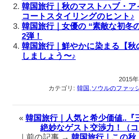
韓国旅行｜秋のマストハブ・ア
コートスタイリングのヒント♪
韓国旅行｜女優の “素敵な初冬
2弾！
韓国旅行｜鮮やかに染まる【秋
しましょう〜♪
2015
カテゴリ:
韓国,ソウルのファッ
«
韓国旅行｜人気と希少価値..『
絶妙なゲスト交渉力！（コ
｜前の記事 →
韓国旅行｜この秋