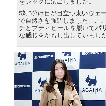
をシックに演出しました。
5対5分け目が目立つ
太いウェ
で自然さを強調しました。こ
チとブティヒールを履いて
パ
な感じ
をかもし出していまし