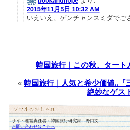
bookandhope
より:
2015年11月5日 10:32 AM
いえいえ、ゲンチャンスミダでござ
韓国旅行｜この秋、タート
«
韓国旅行｜人気と希少価値..『
絶妙なゲス
サイト運営責任者：韓国旅行研究家 野口文
お問い合わせはこちら