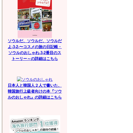
ソウルだ、ソウルだ、ソウルだ
よ-3-2-〜コスメの旅の日記帳・
ソウルのおしゃれ-3-2番目のス
トーリー～の詳細はこちら
日本人と韓国人２人で書いた、
韓国旅行上級者向けの本『ソウ
ルのおしゃれ』の詳細はこちら