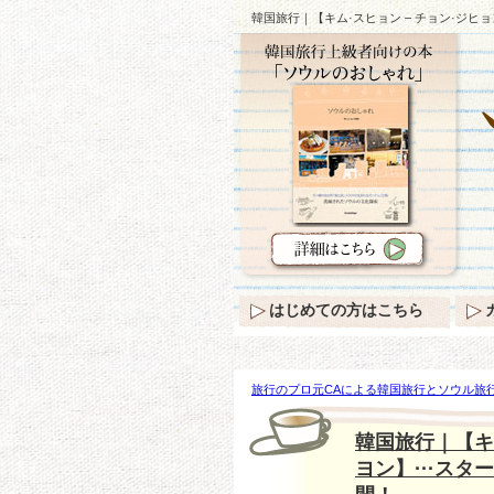
韓国旅行｜【キム·スヒョン – チョン·ジヒョン 
はじめての方はこちら
旅行のプロ元CAによる韓国旅行とソウル旅行
【キム·スヒョン – チョン·ジヒョン – オム·
韓国旅行｜【キム
ヨン】···スタ