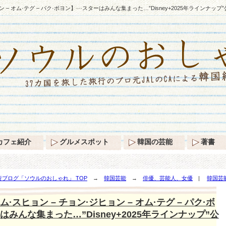
– オム·テグ – パク·ボヨン】···スターはみんな集まった…”Disney+2025年ラインナップ
カフェ紹介
グルメスポット
韓国の芸能
著書
ブログ「ソウルのおしゃれ」 TOP
→
韓国芸能
→
俳優、芸能人、女優
|
韓国芸
テグ – パク·ボヨン】···スターはみんな集まった…”Disney+2025年ラインナップ”公開！
·スヒョン – チョン·ジヒョン – オム·テグ – パク·ボ
ーはみんな集まった…”Disney+2025年ラインナップ”公