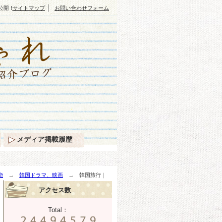
｜
”公開！
サイトマップ
お問い合わせフォーム
メディア掲載履歴
能
→
韓国ドラマ、映画
→ 韓国旅行｜
アクセス数
Total：