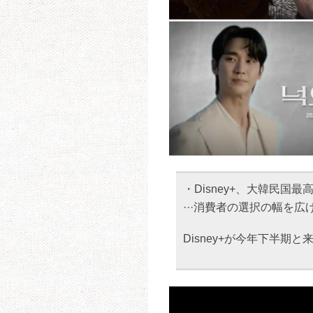
・Disney+、大韓民
···消費者の選択の幅を
Disney+が今年下半