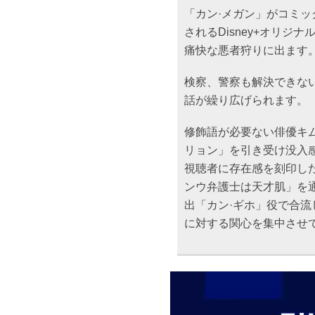
「カン·メガン」がコミッ
されるDisney+オリ
痛快な悪者狩りに出ます
検察、警察も解決できな
話が繰り広げられます。
修飾語が必要ない俳優キム
リョン」を引き受け没入感
視聴者に存在感を刻印した
ンウ弁護士は天才肌」を
出「カン·ギホ」役で合
に対する関心を集中させ