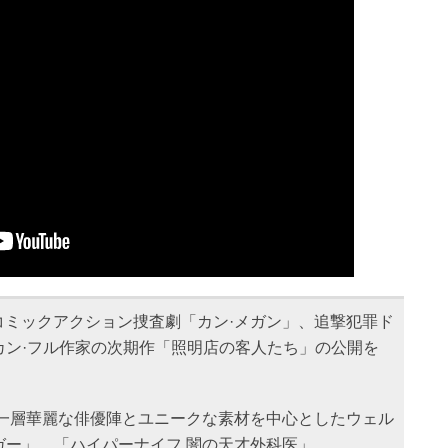
下半期コミックアクション捜査劇「カン·メガン」、追撃犯罪ド
カン·フル作家の次期作「照明店の客人たち」の公開を
り一層華麗な俳優陣とユニークな素材を中心としたウェル
ガー」、「ハイパーナイフ 闇の天才外科医」、