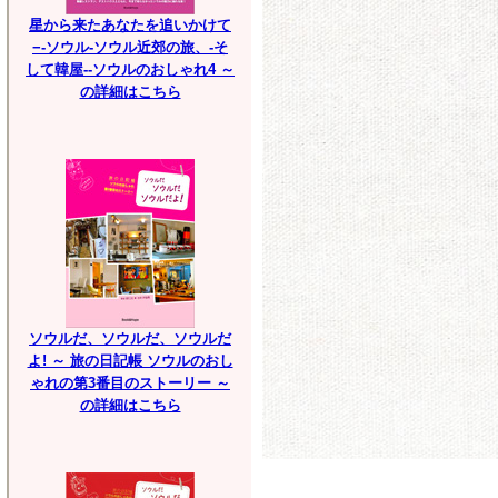
星から来たあなたを追いかけて
−-ソウル-ソウル近郊の旅、-そ
して韓屋--ソウルのおしゃれ4 ～
の詳細はこちら
ソウルだ、ソウルだ、ソウルだ
よ! ～ 旅の日記帳 ソウルのおし
ゃれの第3番目のストーリー ～
の詳細はこちら