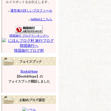
ルメスポットをお伝えします。
→
運営者の詳しいプロフィール
→
twitterはこちら
韓国旅行 ブログランキングへ
韓国旅行ブログ村
フェイスブック
Book&Hope
【Book&Hope】の
フェイスブック開設しました
お勧めブログ認定