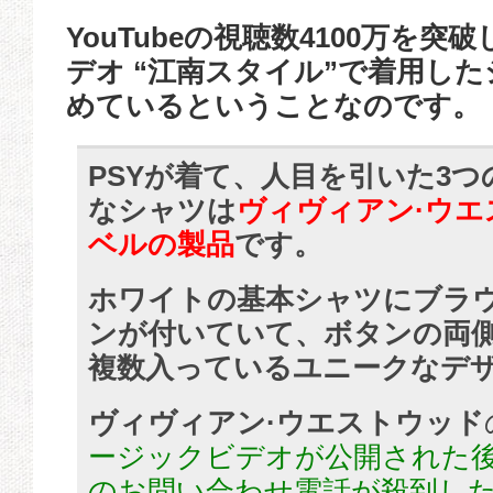
YouTubeの視聴数4100万を
デオ
“江南スタイル”
で着用した
めているということなのです。
PSYが着て、人目を引いた3
なシャツは
ヴィヴィアン·ウ
ベルの製品
です。
ホワイトの基本シャツにブラ
ンが付いていて、ボタンの両
複数入っているユニークなデ
ヴィヴィアン·ウエストウッド
ージックビデオが公開された
のお問い合わせ電話が殺到した