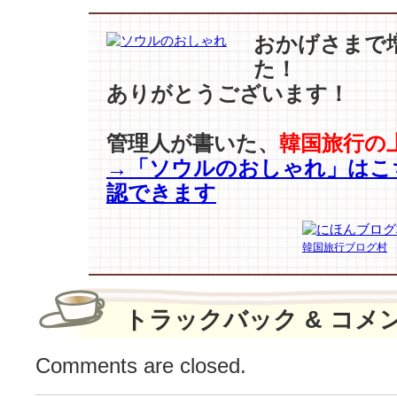
ョ
ニ
おかげさまで
ス
た！
タ』
ありがとうございます！
に？
着
て
管理人が書いた、
韓国旅行の
い
→「ソウルのおしゃれ」はこ
る
認できます
シ
ャ
ツ
韓国旅行ブログ村
ま
で
SOLDO
は
トラックバック & コメ
Comments are closed.