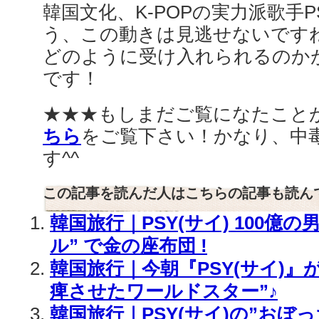
韓国文化、K-POPの実力派歌手
う、この動きは見逃せないです
どのように受け入れられるのか
です！
★★★もしまだご覧になたこと
ちら
をご覧下さい！かなり、中毒
す^^
この記事を読んだ人はこちらの記事も読ん
韓国旅行｜PSY(サイ) 100億の
ル” で金の座布団 !
韓国旅行｜今朝『PSY(サイ)』
痺させたワールドスター”♪
韓国旅行｜PSY(サイ)の”おぼ