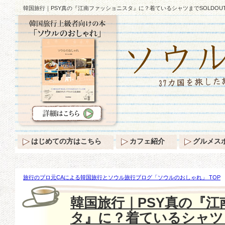
韓国旅行｜PSY真の『江南ファッショニスタ』に？着ているシャツまでSOLDOU
はじめての方はこちら
カフェ紹介
グルメス
旅行のプロ元CAによる韓国旅行とソウル旅行ブログ「ソウルのおしゃれ」 TOP
に？着ているシャツまでSOLDOUT！！
韓国旅行｜PSY真の『
タ』に？着ているシャツま