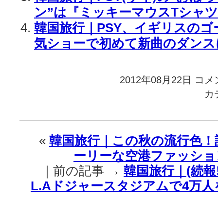
ン”は『ミッキーマウスTシャ
韓国旅行｜PSY、イギリスの
気ショーで初めて新曲のダンス
2012年08月22日
韓
コメ
国
カ
旅
行
｜
PSY
«
韓国旅行｜この秋の流行色！
真
ーリーな空港ファッショ
の
『江
｜前の記事 →
韓国旅行｜(続報!!
南
L.Aドジャースタジアムで4万
フ
ァ
ッ
シ