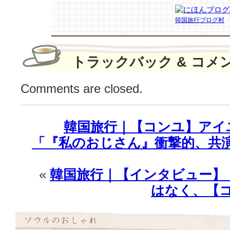
の
韓国旅行ブログ村
フ
ァ
ッ
シ
トラックバック & コメ
ョ
ン
Comments are closed.
♪
は
韓国旅行｜【コンユ】アイ
「『私のおじさん』衝撃的、共演し
«
韓国旅行｜【インタビュー】
はなく、【