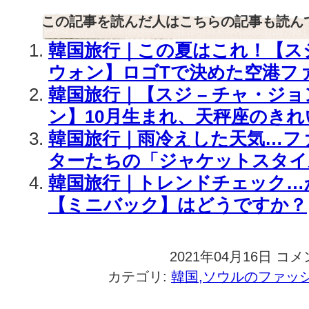
この記事を読んだ人はこちらの記事も読ん
韓国旅行｜この夏はこれ！【スジ
ウォン】ロゴTで決めた空港フ
韓国旅行｜【スジ – チャ・ジョ
ン】10月生まれ、天秤座のきれ
韓国旅行｜雨冷えした天気…フ
ターたちの「ジャケットスタイ
韓国旅行｜トレンドチェック…
【ミニバック】はどうですか？
2021年04月16日
韓
コメ
国
カテゴリ:
韓国,ソウルのファッ
旅
行