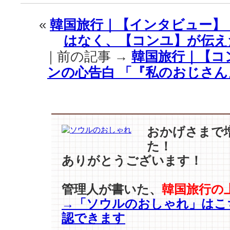
｜
【チ
«
韓国旅行｜【インタビュー】
ャ・
はなく、【コンユ】が伝え
ジ
ョ
｜前の記事 →
韓国旅行｜【コ
ン
ンの心告白 「『私のおじさ
ウ
ォ
ン
–
ヒ
ョ
おかげさまで
ミ
た！
ン
ありがとうございます！
–
ナ
ナ】
管理人が書いた、
韓国旅行の
素
→「ソウルのおしゃれ」はこ
敵
認できます
な
春