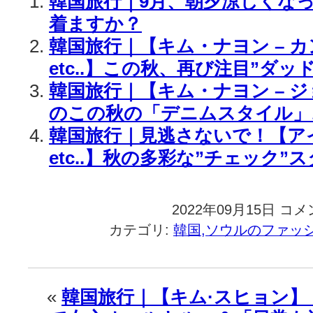
韓国旅行｜9月、朝夕涼しくなっ
着ますか？
韓国旅行｜【キム・ナヨン – 
etc..】この秋、再び注目”ダッ
韓国旅行｜【キム・ナヨン – ジ
のこの秋の「デニムスタイル」
韓国旅行｜見逃さないで！【アイ
etc..】秋の多彩な”チェック”
2022年09月15日
韓
コメ
国
カテゴリ:
韓国,ソウルのファッ
旅
行
｜
【カ
«
韓国旅行｜【キム·スヒョン
ン・