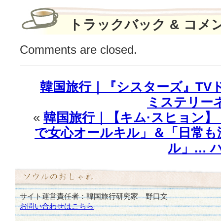
い
「ハ
トラックバック & コメ
ー
フ
Comments are closed.
ジ
ッ
プ
韓国旅行｜『シスターズ』TV
ア
ッ
ミステリー
プ」
«
韓国旅行｜【キム·スヒョン
ス
タ
で女心オールキル」＆「日常も
イ
ル」… 
リ
ン
グ
♪
は
サイト運営責任者：韓国旅行研究家 野口文
お問い合わせはこちら