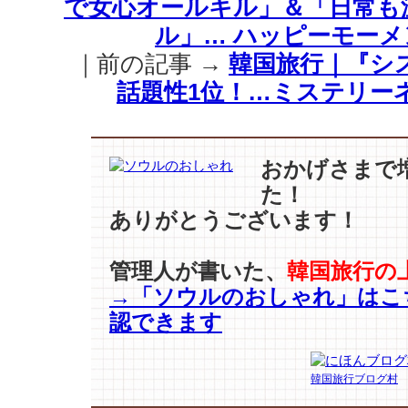
で女心オールキル」＆「日常も
ミ
ン
ル」… ハッピーモーメ
ギ
｜前の記事 →
韓国旅行｜『シ
ョ
ン
話題性1位！…ミステリー
-
ユ
ア
etc..】
おかげさまで
涼
た！
し
ありがとうございます！
い
秋、
今
管理人が書いた、
韓国旅行の
ち
→「ソウルのおしゃれ」はこ
ょ
認できます
う
ど
着
韓国旅行ブログ村
や
す