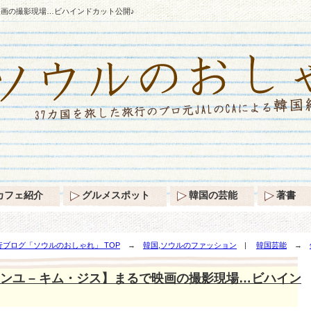
映画の撮影現場…ビハインドカット公開♪
カフェ紹介
グルメスポット
韓国の芸能
著書
ブログ「ソウルのおしゃれ」 TOP
→
韓国,ソウルのファッション
|
韓国芸能
→
インドカット公開♪
ンユ – キム・ジス】まるで映画の撮影現場…ビハイン