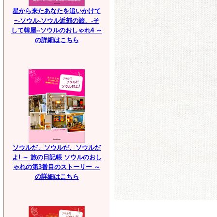
星から来たあなたを追いかけて
−-ソウル-ソウル近郊の旅、-そ
して韓屋--ソウルのおしゃれ4 ～
の詳細はこちら
ソウルだ、ソウルだ、ソウルだ
よ! ～ 旅の日記帳 ソウルのおし
ゃれの第3番目のストーリー ～
の詳細はこちら