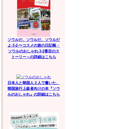
ソウルだ、ソウルだ、ソウルだ
よ-3-2-〜コスメの旅の日記帳・
ソウルのおしゃれ-3-2番目のス
トーリー～の詳細はこちら
日本人と韓国人２人で書いた、
韓国旅行上級者向けの本『ソウ
ルのおしゃれ』の詳細はこちら