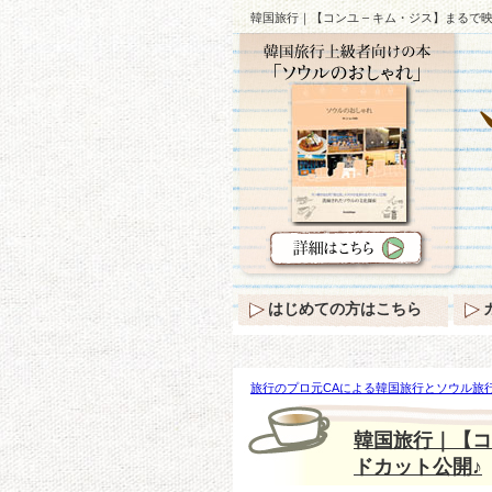
韓国旅行｜【コンユ – キム・ジス】まるで
はじめての方はこちら
旅行のプロ元CAによる韓国旅行とソウル旅行
– キム・ジス】まるで映画の撮影現場…ビハ
韓国旅行｜【コ
ドカット公開♪