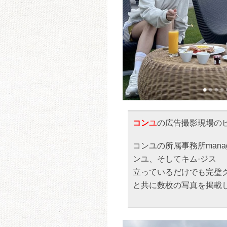
コン
ユ
の広告撮影現場の
コンユの所属事務所manage
ンユ、そしてキム·ジス
立っているだけでも完璧
と共に数枚の写真を掲載