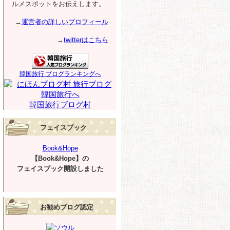
ルメスポットをお伝えします。
→
運営者の詳しいプロフィール
→
twitterはこちら
韓国旅行 ブログランキングへ
韓国旅行ブログ村
フェイスブック
Book&Hope
【Book&Hope】の
フェイスブック開設しました
お勧めブログ認定