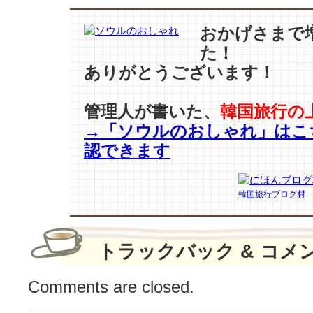
見
る
おかげさまで
ほ
た！
ど
ありがとうございます！
は
ま
る
管理人が書いた、
韓国旅行の
致
→「ソウルのおしゃれ」はこ
命
認できます
的
な
眼
韓国旅行ブログ村
差
し…
「イ
ケ
トラックバック & コメ
メ
ン
Comments are closed.
の
定