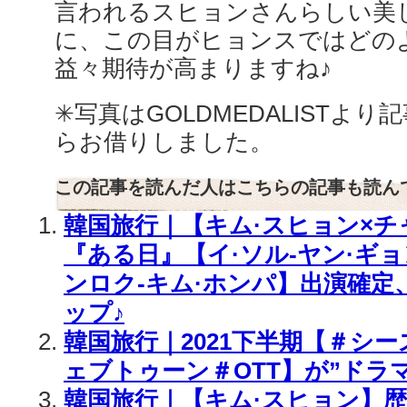
言われるスヒョンさんらしい美
に、この目がヒョンスではどの
益々期待が高まりますね♪
✳︎写真はGOLDMEDALISTより記事
らお借りしました。
この記事を読んだ人はこちらの記事も読ん
韓国旅行｜【キム·スヒョン×チ
『ある日』【イ·ソル-ヤン·ギョ
ンロク-キム·ホンパ】出演確定
ップ♪
韓国旅行｜2021下半期【＃シ
ェブトゥーン＃OTT】が”ドラ
韓国旅行｜【キム·スヒョン】