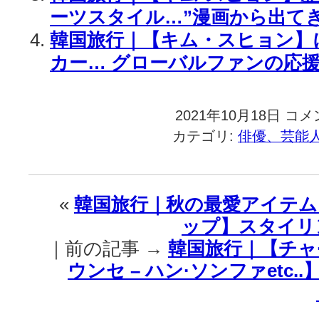
ーツスタイル…”漫画から出てき
韓国旅行｜【キム・スヒョン】
カー… グローバルファンの応援
2021年10月18日
韓
コメ
国
カテゴリ:
俳優、芸能
旅
行
｜
【キ
«
韓国旅行｜秋の最愛アイテム
ム・
ップ】スタイリ
ス
ヒ
｜前の記事 →
韓国旅行｜【チャ·
ョ
ウンセ – ハン·ソンファetc
ン】
見
れ
ば