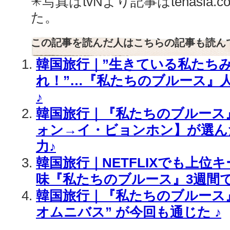
✳︎写真はtvNより記事はtenasi
た。
この記事を読んだ人はこちらの記事も読ん
韓国旅行｜”生きている私たち
れ！”…『私たちのブルース』
♪
韓国旅行｜『私たちのブルース
ォン→イ・ビョンホン】が選ん
力♪
韓国旅行｜NETFLIXでも上位
味『私たちのブルース』3週間で
韓国旅行｜『私たちのブルース』
オムニバス” が今回も通じた ♪