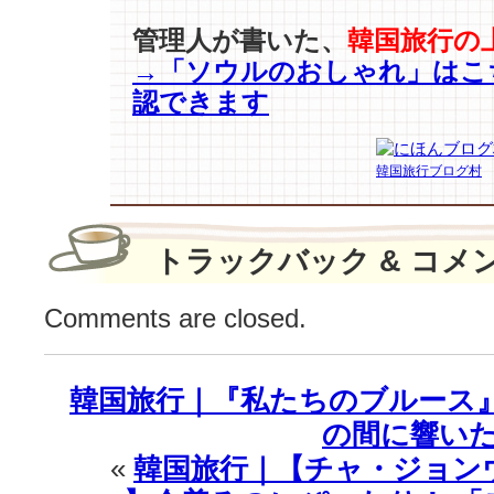
ォ
ン
管理人が書いた、
韓国旅行の
–
→「ソウルのおしゃれ」はこ
パ
認できます
ク
·
ジ
韓国旅行ブログ村
フ
ァ
ン
–
トラックバック & コメ
チ
ェ
Comments are closed.
·
ヨ
ン
韓国旅行｜『私たちのブルース
ジ
ュ
の間に響いた共
ン】
«
韓国旅行｜【チャ・ジョンウ
「現
実