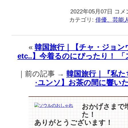
2022年05月07日
韓
コメ
国
カテゴリ:
俳優、芸能
旅
行
｜
『私
«
韓国旅行｜【チャ・ジョンウ
た
etc..】今着るのにぴったり！
ち
の
ブ
｜前の記事 →
韓国旅行｜『私た
ル
ー
·ユンソ】お茶の間に響いた共
ス』
【チ
ャ
·
おかげさまで
ス
た！
ン
ありがとうございます！
ウ