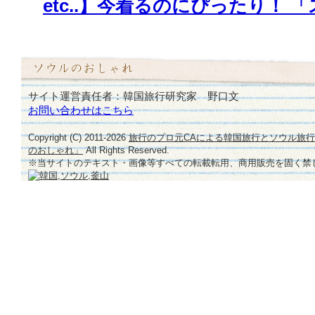
etc..】今着るのにぴったり！
共
感」
を
導
い
た
サイト運営責任者：韓国旅行研究家 野口文
父
お問い合わせはこちら
親
Copyright (C) 2011-
2026
旅行のプロ元CAによる韓国旅行とソウル旅
た
のおしゃれ」
All Rights Reserved.
ち
※当サイトのテキスト・画像等すべての転載転用、商用販売を固く禁
♪
は