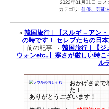
2023年01月21日
韓
コメ
国
カテゴリ:
俳優、芸能
旅
行
｜
『イ
«
韓国旅行｜【スルギ – アン・ソ
ル
の時です！ セレブたちの日本
タ
·
｜前の記事 →
韓国旅行｜【ジェ
ス
ウォンetc..】寒さが厳しい時
キ
ャ
ル
ン
ダ
ル』
で
おかげさまで
は
た！
な
ありがとうございます！
く
「イ
ル