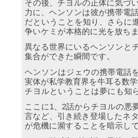
その後、チヨルの正体に気づ
力に、ヘンソンは彼が携帯電
だということを知り、さらに進
争いケミが本格的に光を放ち
異なる世界にいるヘンソンと
集合ができた瞬間です。
ヘンソンはジェウの携帯電話
実体が私学教育界を牛耳る数学
チヨルということは夢にも知
ここに1、2話からチヨルの悪
言など、引き続き登場したネ
が危機に瀕することを暗示し