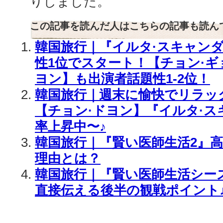
りしました。
この記事を読んだ人はこちらの記事も読ん
韓国旅行｜『イルタ·スキャン
性1位でスタート！【チョン·ギョ
ヨン】も出演者話題性1-2位！
韓国旅行｜週末に愉快でリラッ
【チョン·ドヨン】『イルタ·ス
率上昇中〜♪
韓国旅行｜『賢い医師生活2』
理由とは？
韓国旅行｜『賢い医師生活シー
直接伝える後半の観戦ポイント