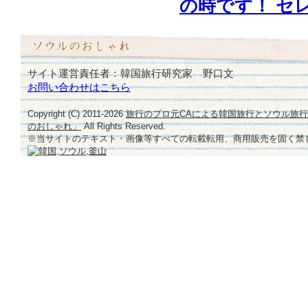
の時です！ セ
は
サイト運営責任者：韓国旅行研究家 野口文
お問い合わせはこちら
Copyright (C) 2011-
2026
旅行のプロ元CAによる韓国旅行とソウル旅
のおしゃれ」
All Rights Reserved.
※当サイトのテキスト・画像等すべての転載転用、商用販売を固く禁