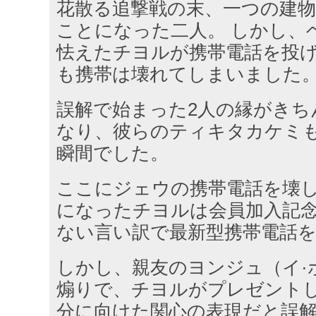
花散る追撃戦の末、一つの建
ことになった二人。 しかし、
怯えたチヨルが携帯電話を投
も携帯は壊れてしまいました
誤解で始まった2人の縁がきち
なり、彼らのティキタカケミ
瞬間でした。
ここにジェウの携帯電話を壊
になったチヨルは会員加入記
ない言い訳で最新型携帯電話
しかし、親友のヨンジュ（イ·
煽りで、チヨルがプレゼント
分に向けた関心の表現だと誤