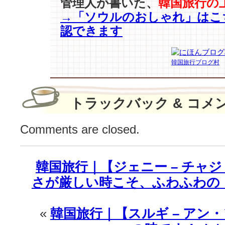
管理人が書いた、
韓国旅行の
タ
→「ソウルのおしゃれ」はこ
·
認できます
ロ
マ
ン
韓国旅行ブログ村
ス」？
「ヨ
ル
ソ
トラックバック & コメ
ン
カ
Comments are closed.
ッ
プ
ル」
韓国旅行｜【ジェニー – チャジョ
人
気
さが厳しい時こそ、ふわふわの
の
秘
密
«
韓国旅行｜【スルギ – アン・ソ
♪