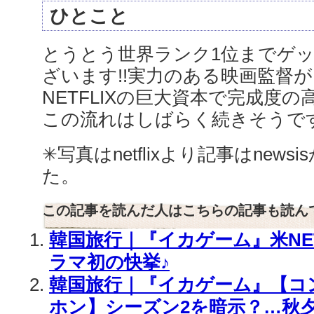
ひとこと
とうとう世界ランク1位までゲ
ざいます!!実力のある映画監督
NETFLIXの巨大資本で完成度
この流れはしばらく続きそうで
✳︎写真はnetflixより記事はnew
た。
この記事を読んだ人はこちらの記事も読ん
韓国旅行｜『イカゲーム』米NET
ラマ初の快挙♪
韓国旅行｜『イカゲーム』【コン
ホン】シーズン2を暗示？…秋