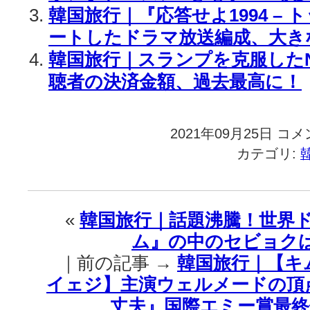
韓国旅行｜『応答せよ1994 –
ートしたドラマ放送編成、大き
韓国旅行｜スランプを克服したNE
聴者の決済金額、過去最高に！
2021年09月25日
韓
コメ
国
カテゴリ:
旅
行
｜
快
«
韓国旅行｜話題沸騰！世界
挙！
ム』の中のセビョク
『イ
カ
｜前の記事 →
韓国旅行｜【キム
ゲ
イェジ】主演ウェルメードの頂
ー
ム』
丈夫』国際エミー賞最