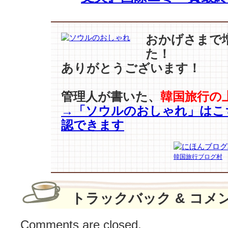
NETFLIX
ド
ラ
マ
おかげさまで
[世
た！
界
ありがとうございます！
1
位]
新
管理人が書いた、
韓国旅行の
た
→「ソウルのおしゃれ」はこ
な
認できます
歴
史
を
韓国旅行ブログ村
書
き
換
え
トラックバック & コメ
た！
は
Comments are closed.