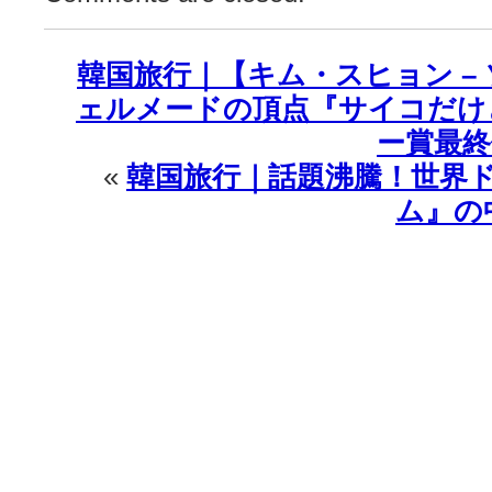
韓国旅行｜【キム・スヒョン –
ェルメードの頂点『サイコだけ
ー賞最
«
韓国旅行｜話題沸騰！世界
ム』の