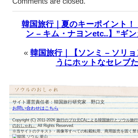
Comments are closed.
位!!!
は
韓国旅行｜夏のキーポイント！
ン – キム・ナヨンetc..】”
«
韓国旅行｜【ソンミ – ソリョン
うにホットなセレブた
サイト運営責任者：韓国旅行研究家 野口文
お問い合わせはこちら
Copyright (C) 2011-
2026
旅行のプロ元CAによる韓国旅行とソウル旅
のおしゃれ」
All Rights Reserved.
※当サイトのテキスト・画像等すべての転載転用、商用販売を固く禁