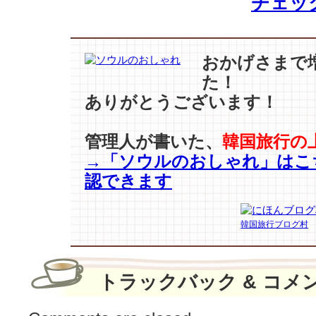
チェッ
ロ
ー
ム』
全
おかげさまで
世
た！
界
ありがとうございます！
を
強
打！…
管理人が書いた、
韓国旅行の
20
→「ソウルのおしゃれ」はこ
カ
国
認できます
1
位
·
韓国旅行ブログ村
グ
ロ
ー
トラックバック & コメ
バ
ル
3