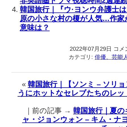
非英語圏ドラマ視聴時間2週連続
韓国旅行｜『ウ·ヨンウ弁護士
原の小さな村の榎が人気…作家
意味は？
2022年07月29日
韓
コメ
国
カテゴリ:
俳優、芸能
旅
行
｜
『ウ
«
韓国旅行｜【ソンミ – ソリョン
·
うにホットなセレブたちのレッ
ヨ
ン
ウ
｜前の記事 →
韓国旅行｜夏の
シ
ン
ャ・ジョンウォン – キム・ナヨン
ド