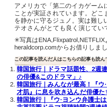
アメリカで「第二のイカゲーム
ことが実証されています。どこ
を静かに守るジュノ。実は難し
テオさんがとても良く演じてい
✳︎写真はENA,Flixpatrol,NETF
heraldcorp.comからお借りし
この記事を読んだ人はこちらの記事も読ん
韓国旅行｜ドラマ話題性、2週連
の俳優&このドラマ」♪
韓国旅行｜みんなが最高！『ウ
才肌』に息を吹き込んだ俳優た
韓国旅行｜『ウ·ヨンウ弁護士は天