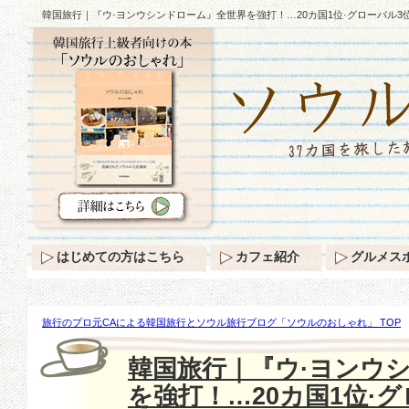
韓国旅行｜『ウ·ヨンウシンドローム』全世界を強打！…20カ国1位·グローバル3位!
はじめての方はこちら
カフェ紹介
グルメス
旅行のプロ元CAによる韓国旅行とソウル旅行ブログ「ソウルのおしゃれ」 TOP
『ウ·ヨンウシンドローム』全世界を強打！…20カ国1位·グローバル3位!!!
韓国旅行｜『ウ·ヨンウ
を強打！…20カ国1位·グロ