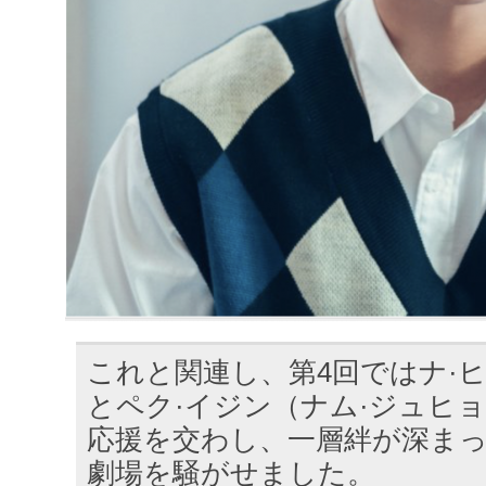
これと関連し、第4回ではナ·
とペク·イジン（ナム·ジュヒ
応援を交わし、一層絆が深ま
劇場を騒がせました。