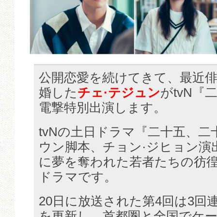
公開恋愛を続けてきて、最近俳
婚した
チェ·テジュン
がtvN『
電撃特別出演します。
tvNの土日ドラマ『二十五、二
ウン脚本、チョン·ジヒョン演出
に夢を奪われた若者たちの彷
ドラマです。
20日に放送された第4回は3回
を更新し、首都圏と全国でケ