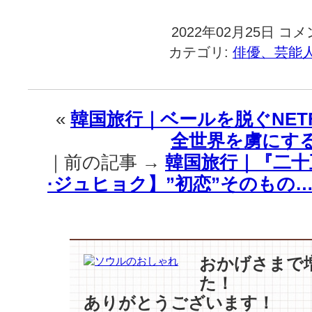
2022年02月25日
韓
コメ
国
カテゴリ:
俳優、芸能
旅
行
｜
(速
«
韓国旅行｜ベールを脱ぐNET
報)
全世界を虜にす
パ
ク
｜前の記事 →
韓国旅行｜『二十
·
·ジュヒョク】”初恋”そのもの
シ
ネ
♥【チ
ェ
·
テ
おかげさまで
ジ
た！
ュ
ありがとうございます！
ン】