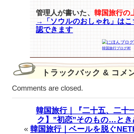
『二
十
管理人が書いた、
韓国旅行の
五、
→「ソウルのおしゃれ」はこ
二
認できます
十
一』
特
韓国旅行ブログ村
別
出
演！
キ
トラックバック & コメ
ム
·
Comments are closed.
テ
リ
と
韓国旅行｜『二十五、二十
共
演
ク】”初恋”そのもの…とき
♪
«
韓国旅行｜ベールを脱ぐNET
は