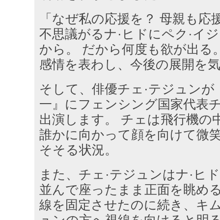
「なぜ私の応援を？ 母親も応
不思議がるナ·ヒドにペク·イ
から。 だから何度も欲が出る
感情を表わし、今後の展開を
そして、俳優チェ·テジュンが
一』にフェンシング国家代表チ
出演します。 チェは飛行機の
誰かに向かって顔を向けて微
そそる状況。
また、チェ·テジュンはナ·ヒ
並んで座ったまま正面を眺める
線を固定させたのに続き、キム