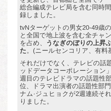
総合編成テレビ局を含む同時間
録しました。
tvNターゲットの男女20-49
と全国で地上波を含む全チャン
を占め、
うなぎのぼりの上昇
た
。(ニールセンコリア、有料基
それだけでなく、テレビの話
ッドデータコーポレーション」
週目のテレビドラマの話題性部
位、ドラマ出演者の話題性部
ナム·ジュヒョクが2週連続それ
りました。