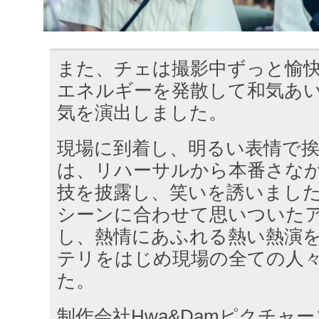
また、チェは撮影中ずっと愉
エネルギーを発散して和気あ
気を演出しました。
現場に到着し、明るい表情で
は、リハーサルから本番さな
技を披露し、笑いを誘いました
シーンに合わせて思いついた
し、熱情にあふれる熱い熱演
テリをはじめ現場の全ての人
た。
制作会社Hwa&Damピクチャ