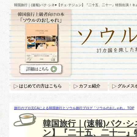
韓国旅行｜(速報)パク·シネ♥【チェ·テジュン】『二十五、二十一』特別出演！キ
はじめての方はこちら
カフェ紹介
グルメス
旅行のプロ元CAによる韓国旅行とソウル旅行ブログ「ソウルのおしゃれ」 TOP
報)パク·シネ♥【チェ·テジュン】『二十五、二十一』特別出演！キム·テリと共演
韓国旅行｜(速報)パク·シ
ン】『二十五、二十一』