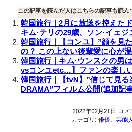
この記事を読んだ人はこちらの記事も読ん
韓国旅行｜2月に放送を控えた
キム·テリの29歳、ソン·イェジ
韓国旅行｜【コンユ】”顔を見
の？ この上ない後輩愛に心が温
韓国旅行｜キム·ウンスクの男は
vsコンユetc…】ファンの楽し
韓国旅行｜【tvN】”信じて見る
DRAMA”フィルム公開(追加記事
2022年02月21日
韓
コメ
国
カテゴリ:
俳優、芸能
旅
行