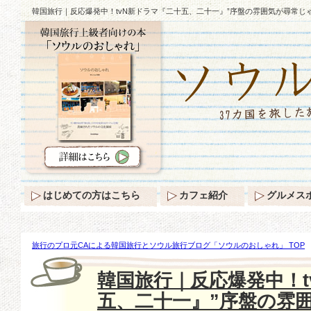
韓国旅行｜反応爆発中！tvN新ドラマ『二十五、二十一』”序盤の雰囲気が尋常じ
はじめての方はこちら
カフェ紹介
グルメス
旅行のプロ元CAによる韓国旅行とソウル旅行ブログ「ソウルのおしゃれ」 TOP
応爆発中！tvN新ドラマ『二十五、二十一』”序盤の雰囲気が尋常じゃないね！ド
韓国旅行｜反応爆発中！t
五、二十一』”序盤の雰