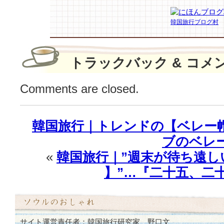
囲
気
韓国旅行ブログ村
が
尋
常
じ
トラックバック & コメ
ゃ
な
Comments are closed.
い
ね！
ド
韓国旅行｜トレンドの【ベレー
キ
ド
ブのベレ
キ
«
韓国旅行｜”週末が待ち遠
す
る！”
】”…『二十五、二
は
サイト運営責任者：韓国旅行研究家 野口文