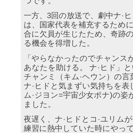
つです。
一方、3回の放送で、劇中ナ·
は、国家代表を補充するため
合に欠員が生じたため、奇跡
る機会を得増した。
「やらなかったのでチャンスが
あなたを助ける。 ナ·ヒド」と
チャンミ（キム·ヘウン）の言
ナ·ヒドと気まずい気持ちを表
ム·ジヨン=宇宙少女ボナ)の姿
ました。
夜遅く、ナ·ヒドとコ·ユリム
練習に熱中していた時にやっ