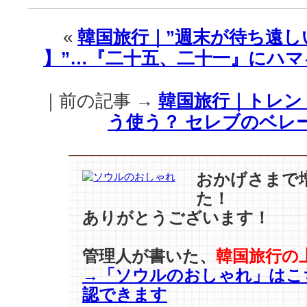
｜
反
«
韓国旅行｜”週末が待ち遠
応
】”…『二十五、二十一』にハマ
爆
発
中！
｜前の記事 →
韓国旅行｜トレン
tvN
新
う使う？ セレブのベレ
ド
ラ
マ
『二
おかげさまで
十
た！
五、
ありがとうございます！
二
十
一』”序
管理人が書いた、
韓国旅行の
盤
→「ソウルのおしゃれ」はこ
の
認できます
雰