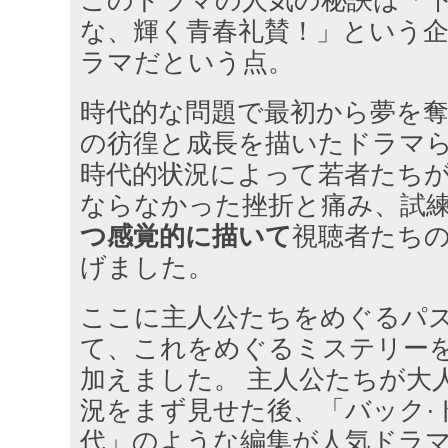
な、輝く青春礼賛！」という
ラマだという点。
時代的な問題で最初から夢を
の彷徨と成長を描いたドラマら
時代的状況によって若者たち
ならなかった挫折と痛み、試
つ感覚的に描いて
視聴者たち
げました。
ここに主人公たちをめぐるパ
て、これをめぐるミステリー
加えました。 主人公たちが大
況をまず見せた後、「バック·ト
代」のような編集が人気ドラ