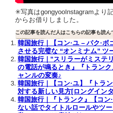
✳︎写真はgongyooInstagramより記
からお借りしました。
この記事を読んだ人はこちらの記事も読ん
韓国旅行｜【コン·ユ – パク·
させる完璧な “オンミナム” ツ
韓国旅行｜”スリラーがミステリー
の電話が鳴るとき』『トランク
ャンルの変奏♪
韓国旅行｜【コン·ユ】『トラ
対する新しい見方[ロングインタビ
韓国旅行｜『トランク』【コン·
ない話でタイトルロールやツー