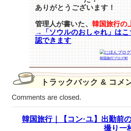
た
ありがとうございます！
18
号
歌
管理人が書いた、
韓国旅行の
手
→「ソウルのおしゃれ」はこ
応
認できます
援
「3
回
韓国旅行ブログ村
驚
い
て…」
刻
トラックバック & コメ
印
成
Comments are closed.
功
♪
は
韓国旅行｜【コン·ユ】出勤前の認
撮り一