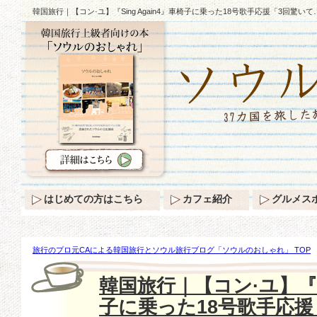
韓国旅行｜【コン·ユ】『Sing Again4』車椅子に乗った18号歌手応援「3回驚い
はじめての方はこちら
カフェ紹介
グルメス
旅行のプロ元CAによる韓国旅行とソウル旅行ブログ「ソウルのおしゃれ」 TOP
【コン·ユ】『Sing Again4』車椅子に乗った18号歌手応援「3回驚いて…」刻印成
韓国旅行｜【コン·ユ】『Si
子に乗った18号歌手応援