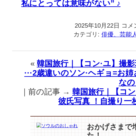
私にとっては意味がない” ♪
2025年10月22日
韓
コメ
国
カテゴリ:
俳優、芸能
旅
行
｜
【コ
«
韓国旅行｜【コン·ユ】撮
ン
···2歳違いのソン·ヘギョ=
·
ユ】
なの
『Sing
｜前の記事 →
韓国旅行｜【コン·
Again4
車
彼氏写真 ！自撮り一
椅
子
に
乗
おかげさまで
っ
た！