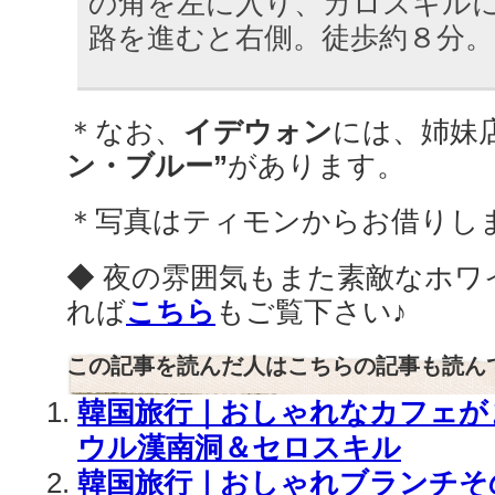
の角を左に入り、カロスキル
路を進むと右側。徒歩約８分。
＊なお、
イデウォン
には、姉妹
ン・ブルー”
があります。
＊写真はティモンからお借りし
◆ 夜の雰囲気もまた素敵なホワ
れば
こちら
もご覧下さい♪
この記事を読んだ人はこちらの記事も読ん
韓国旅行｜おしゃれなカフェが
ウル漢南洞＆セロスキル
韓国旅行｜おしゃれブランチそ