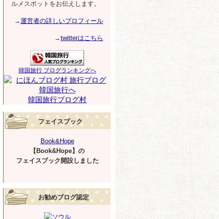
ルメスポットをお伝えします。
→
運営者の詳しいプロフィール
→
twitterはこちら
韓国旅行 ブログランキングへ
韓国旅行ブログ村
フェイスブック
Book&Hope
【Book&Hope】の
フェイスブック開設しました
お勧めブログ認定