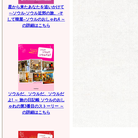
星から来たあなたを追いかけて
−-ソウル-ソウル近郊の旅、-そ
して韓屋--ソウルのおしゃれ4 ～
の詳細はこちら
ソウルだ、ソウルだ、ソウルだ
よ! ～ 旅の日記帳 ソウルのおし
ゃれの第3番目のストーリー ～
の詳細はこちら