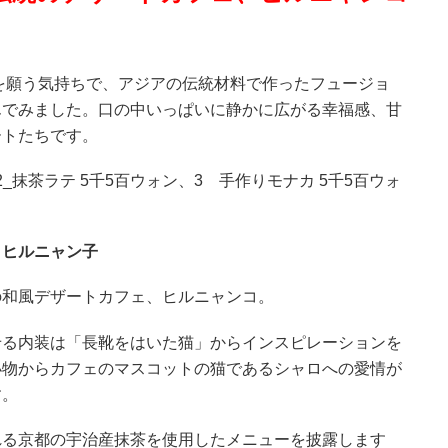
とを願う気持ちで、アジアの伝統材料で作ったフュージョ
んでみました。口の中いっぱいに静かに広がる幸福感、甘
ートたちです。
2_抹茶ラテ 5千5百ウォン、3 手作りモナカ 5千5百ウォ
、ヒルニャン子
の和風デザートカフェ、ヒルニャンコ。
せる内装は「長靴をはいた猫」からインスピレーションを
小物からカフェのマスコットの猫であるシャロへの愛情が
す。
れる京都の宇治産抹茶を使用したメニューを披露します