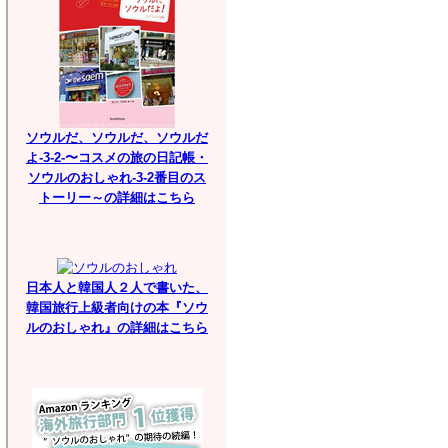
ソウルだ、ソウルだ、ソウルだ
よ-3-2-〜コスメの旅の日記帳・
ソウルのおしゃれ-3-2番目のス
トーリー～の詳細はこちら
日本人と韓国人２人で書いた、
韓国旅行上級者向けの本『ソウ
ルのおしゃれ』の詳細はこちら