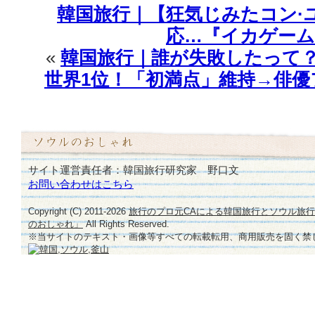
韓国旅行｜【狂気じみたコン·ユ】
応…『イカゲーム
«
韓国旅行｜誰が失敗したって？
世界1位！「初満点」維持→俳
サイト運営責任者：韓国旅行研究家 野口文
お問い合わせはこちら
Copyright (C) 2011-
2026
旅行のプロ元CAによる韓国旅行とソウル旅
のおしゃれ」
All Rights Reserved.
※当サイトのテキスト・画像等すべての転載転用、商用販売を固く禁