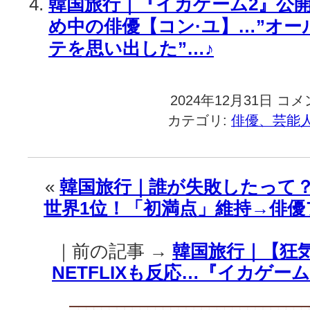
韓国旅行｜『イカゲーム2』公
め中の俳優【コン·ユ】…”オー
テを思い出した”…♪
2024年12月31日
韓
コメ
国
カテゴリ:
俳優、芸能
旅
行
｜”エ
ミ
«
韓国旅行｜誰が失敗したって？
ー
世界1位！「初満点」維持→俳
賞
級
の
｜前の記事 →
韓国旅行｜【狂
演
技”『イ
NETFLIXも反応…『イカゲー
カ
ゲ