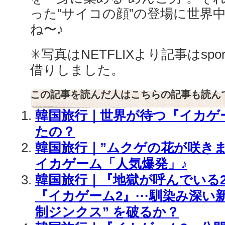
った”サイコの顔”の登場に世界
ね〜♪
✳︎写真はNETFLIXより記事はsport
借りしました。
この記事を読んだ人はこちらの記事も読ん
韓国旅行｜世界が待つ『イカゲ
たの？
韓国旅行｜”ムクゲの花が咲きまし
イカゲーム「人気爆発」♪
韓国旅行｜『地獄が呼んでいる2
『イカゲーム2』···馴染み深い
制ジンクス” を破るか？