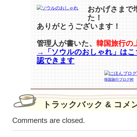
ー
ム
おかげさまで
2』
た！
サ
ありがとうございます！
イ
コ
パ
管理人が書いた、
韓国旅行の
ス
→「ソウルのおしゃれ」はこ
【コ
認できます
ン
·
ユ】
韓国旅行ブログ村
に
世
界
が
トラックバック & コメ
注
目
Comments are closed.
♪
は