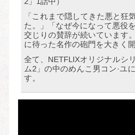
2」1話中）
「これまで隠してきた悪と狂
た。」「なぜ今になって悪役
交じりの賛辞が続いています。
に待った名作の砲門を大きく
全て、NETFLIXオリジナル
ム2」の中のめんこ男コン·ユ
す。