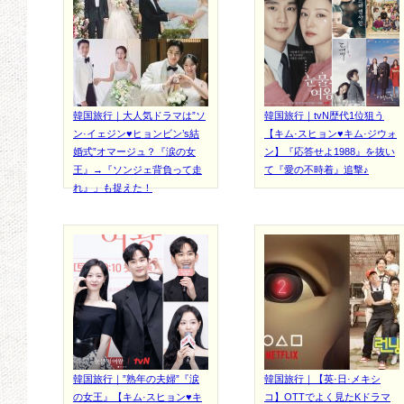
韓国旅行｜大人気ドラマは”ソ
韓国旅行｜tvN歴代1位狙う
ン·イェジン♥ヒョンビン’s結
【キム·スヒョン♥キム·ジウォ
婚式”オマージュ？『涙の女
ン】『応答せよ1988』を抜い
王』→『ソンジェ背負って走
て『愛の不時着』追撃♪
れ』」も捉えた！
韓国旅行｜”熟年の夫婦”『涙
韓国旅行｜【英·日·メキシ
の女王』【キム·スヒョン♥キ
コ】OTTでよく見たKドラマ