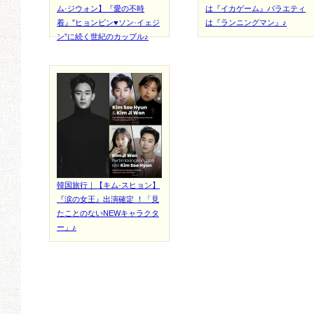
ム·ジウォン】『愛の不時
は『イカゲーム』バラエティ
着』”ヒョンビン♥ソン·イェジ
は『ランニングマン』♪
ン”に続く世紀のカップル♪
韓国旅行｜【キム·スヒョン】
『涙の女王』出演確定 ！「見
たことのないNEWキャラクタ
ー」♪