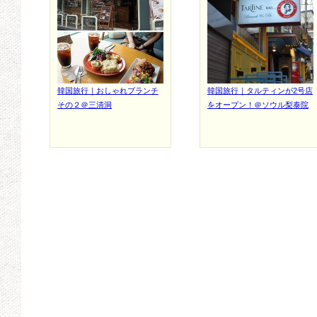
韓国旅行｜おしゃれブランチ
韓国旅行｜タルティンが2号店
その２＠三清洞
をオープン！＠ソウル梨泰院