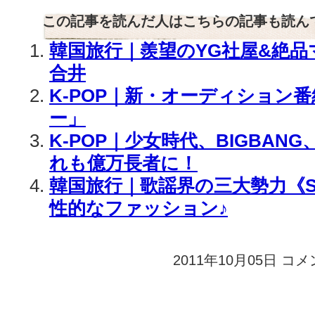
この記事を読んだ人はこちらの記事も読ん
韓国旅行｜羨望のYG社屋&絶
合井
K-POP｜新・オーディション番
ー」
K-POP｜少女時代、BIGBAN
れも億万長者に！
韓国旅行｜歌謡界の三大勢力《SM 
性的なファッション♪
2011年10月05日
K-
コメ
POP
｜
2PM