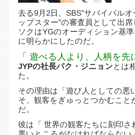
去る9月2日、SBS”サバイバルオ
ップスター”の審査員として出
ソクはYGのオーディション基
に明らかにしたのだ。
「 遊べる人より、人柄を先
JYPの社長パク・ジニョン
とは
た。
その理由は「遊び人としての悪
そ、観客をぎゅっとつかむこと
だ。
彼は「 世界の観客たちに刻印さ
悪いところがなければならない