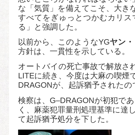
な「気質」を備えてこそ、大き
すべてをぎゅっとつかむカリス
る」と強調した。
以前から、このようなYG
ヤン・
方針は、一貫性を示している。
オートバイの死亡事故で解放され
LITEに続き、今度は大麻の喫煙
DRAGONが、起訴猶予された
検察は、G–DRAGONが初犯で
く、麻薬犯罪量刑処理基準に達
て起訴猶予処分を下した。