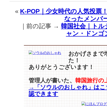
は
人
«
K-POP｜少女時代の人気投票
格
なったメンバ
で
選
｜前の記事 →
韓国社会｜トル
ば
ャン・ドンゴ
れ、
ビ
ッ
ク
おかげさまで
バ
た！
ン
は
ありがとうございます！
遊
べ
管理人が書いた、
韓国旅行の
る
→「ソウルのおしゃれ」はこ
人
が
認できます
選
ば
れ