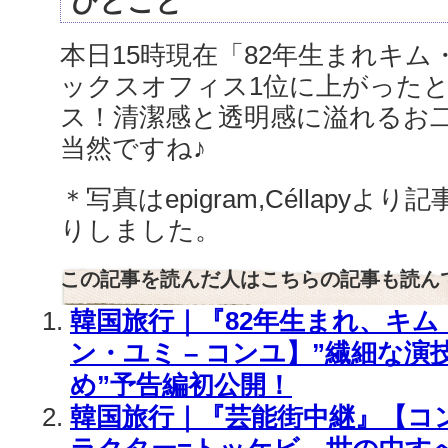
ひとこと
本日15時現在「82年生まれキ
ックスオフィス1位に上がった
ス！清潔感と透明感に溢れるお
当然ですね♪
＊写真はepigram,Céllapyより
りしました。
この記事を読んだ人はこちらの記事も読ん
韓国旅行｜『82年生まれ、キ
ン・ユミ – コンユ】”繊細な
め”予告編初公開！
韓国旅行｜『芸能街中継』【コ