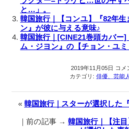
ラクター=トッケビ…世の中す
と…」。
韓国旅行｜【コンユ】『82年
ン』が彼に与える意味♪
韓国旅行｜[CINE21巻頭カバー
ム・ジヨン』の【チョン・ユミ 
2019年11月05日
韓
コメ
国
カテゴリ:
俳優、芸能
旅
行
｜
【コ
«
韓国旅行｜スターが選択した『
ン
ユ
–
｜前の記事 →
韓国旅行｜【注目
チ