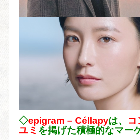
◇
epigram – Céllapy
は、
コ
ユミ
を掲げた積極的なマー