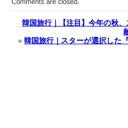
Comments are closed.
界
の
blue-
韓国旅行｜【注目】今年の秋、
chip♪
は
«
韓国旅行｜スターが選択した『