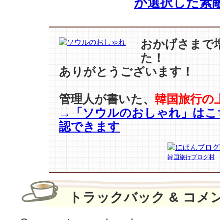
が選択した素
ョ
ン・
ユ
ミ】
おかげさまで
『82
た！
年
生
ありがとうございます！
ま
れ
管理人が書いた、
韓国旅行の
キ
→「ソウルのおしゃれ」はこ
ム・
ジ
認できます
ヨ
ン』
の
韓国旅行ブログ村
追
い
風
トラックバック & コメ
で
広
告