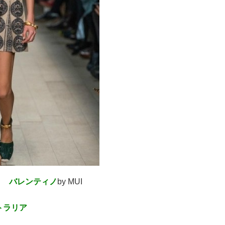
ンド
バレンティノ
by MUI
トラリア