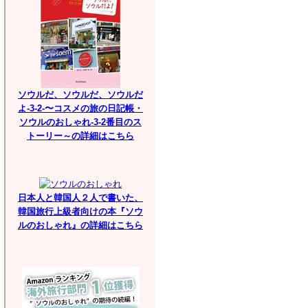
ソウルだ、ソウルだ、ソウルだ
よ-3-2-〜コスメの旅の日記帳・
ソウルのおしゃれ-3-2番目のス
トーリー～の詳細はこちら
日本人と韓国人２人で書いた、
韓国旅行上級者向けの本『ソウ
ルのおしゃれ』の詳細はこちら