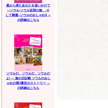
星から来たあなたを追いかけて
−-ソウル-ソウル近郊の旅、-そ
して韓屋--ソウルのおしゃれ4 ～
の詳細はこちら
ソウルだ、ソウルだ、ソウルだ
よ! ～ 旅の日記帳 ソウルのおし
ゃれの第3番目のストーリー ～
の詳細はこちら