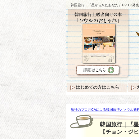
韓国旅行｜『星から来たあなた』DVD-2発
はじめての方はこちら
旅行のプロ元CAによる韓国旅行とソウル旅行
たあなた』DVD-2発売記念！第21弾！20
韓国旅行｜『星
【チョン・ジヒ