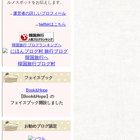
ルメスポットをお伝えします。
→
運営者の詳しいプロフィール
→
twitterはこちら
韓国旅行 ブログランキングへ
韓国旅行ブログ村
フェイスブック
Book&Hope
【Book&Hope】の
フェイスブック開設しました
お勧めブログ認定