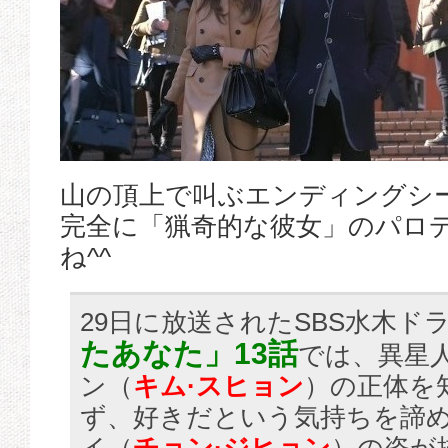
山の頂上で叫ぶエンディングシ
完全に「猟奇的な彼女」のパロ
ね^^
29日に放送されたSBS水木ド
たあなた」13話
では、異星
ン（
キム·スヒョン
）の正体を
ず、好きだという気持ちを諦