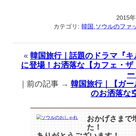
2015
カテゴリ:
韓国,ソウルのファ
«
韓国旅行｜話題のドラマ『キ
に登場！お洒落な【カフェ・ザ
ー
｜前の記事 →
韓国旅行｜【ガー
のお洒落な
おかげさまで
た！
ありがとうございます！