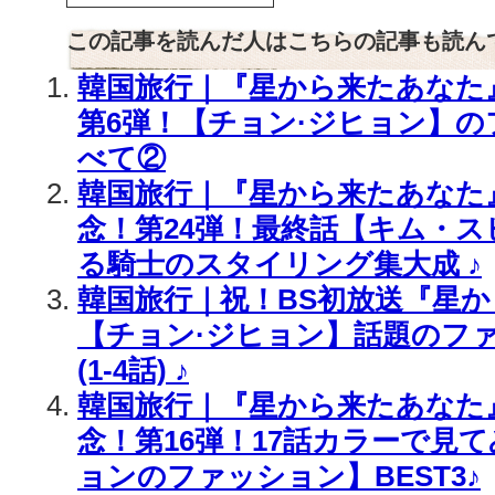
この記事を読んだ人はこちらの記事も読ん
韓国旅行｜『星から来たあなた
第6弾！【チョン·ジヒョン】
べて②
韓国旅行｜『星から来たあなた』
念！第24弾！最終話【キム・
る騎士のスタイリング集大成 ♪
韓国旅行｜祝！BS初放送『星
【チョン·ジヒョン】話題のフ
(1-4話) ♪
韓国旅行｜『星から来たあなた』
念！第16弾！17話カラーで見
ョンのファッション】BEST3♪