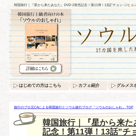
韓国旅行｜『星から来たあなた』DVD-2発売記念！第11弾！13話”チョン·ジヒ
はじめての方はこちら
カフェ紹介
グルメス
旅行のプロ元CAによる韓国旅行とソウル旅行ブログ「ソウルのおしゃれ」 TOP
たあなた』DVD-2発売記念！第11弾！13話”チョン·ジヒョンのデイリーファッシ
韓国旅行｜『星から来たあ
記念！第11弾！13話”