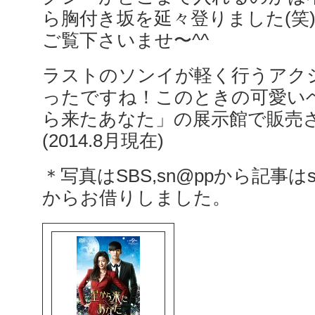
ら胸付き坂を延々登りました(笑
ご覧下さいませ〜^^
ラストのソンイが軽く行うアク
ったですね！このときの可愛い
ら来たあなた」の展示館で販売
(2014.8月現在)
＊写真はSBS,sn@ppから記事はsn@p
からお借りしました。