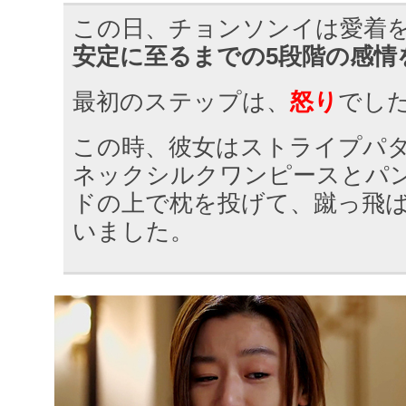
この日、チョンソンイは愛着
安定に至るまでの5段階の感情
最初のステップは、
怒り
でし
この時、彼女はストライプパタ
ネックシルクワンピースとパ
ドの上で枕を投げて、蹴っ飛
いました。