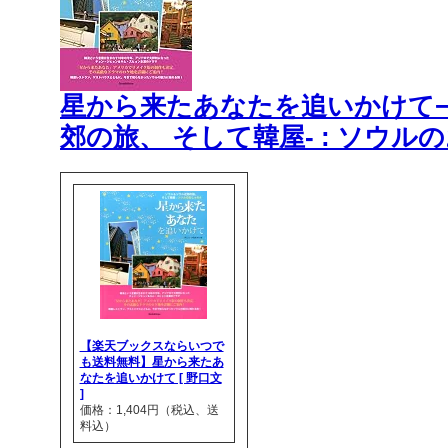
星から来たあなたを追いかけて−
郊の旅、 そして韓屋- : ソウルの
【楽天ブックスならいつで
も送料無料】星から来たあ
なたを追いかけて [ 野口文
]
価格：1,404円（税込、送
料込）