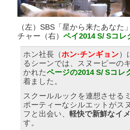
（左）SBS「星から来たあなた
チャー（右）
ペイ2014 S/ S
ホン社長（
ホン·チンギョン
）
るシーンでは、スヌーピーの
かれた
ページの2014 S/ Sコ
着ました。
スクールルックを連想させる
ポーティーなシルエットがス
フと出会い、
軽快で新鮮なイ
す。