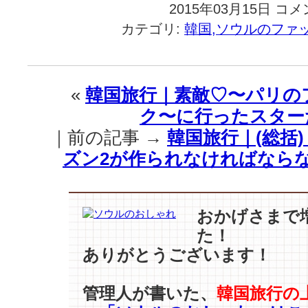
2015年03月15日
韓
コメ
国
カテゴリ:
韓国,ソウルのファ
旅
行
｜
『星
«
韓国旅行｜素敵♡〜パリの
か
ク〜に行ったスター
ら
来
｜前の記事 →
韓国旅行｜(総括
た
ズン2が作られなければならな
あ
な
た』
DVD-
おかげさまで
2
た！
発
売
ありがとうございます！
記
念！
管理人が書いた、
韓国旅行の
第