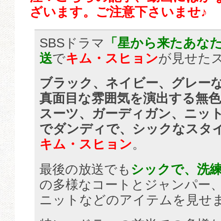
ざいます。ご注意下さいませ♪
SBSドラマ
「星から来たあなた
送
で
キム・スヒョン
が見せた
ブラック、ネイビー、グレー
真面目な雰囲気を演出する無
スーツ、ガーディガン、ニッ
でダンディで、シックなスタ
キム・スヒョン
。
最後の放送でも
シックで、洗
の多様なコートとジャンパー
ニットなどのアイテムを見せ