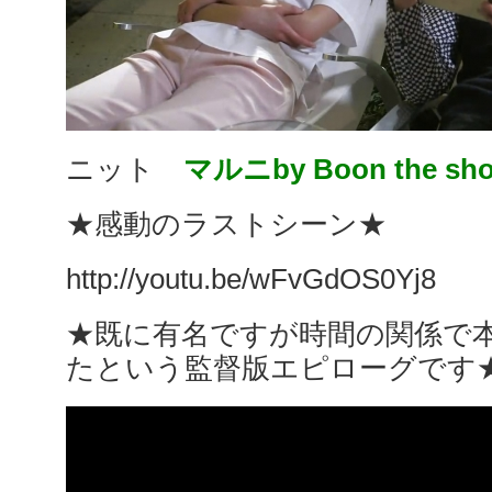
ニット
マルニby Boon the sh
★感動のラストシーン★
http://youtu.be/wFvGdOS0Yj8
★既に有名ですが時間の関係で
たという監督版エピローグです