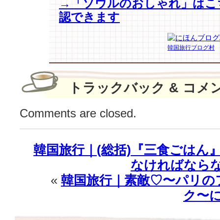
→「ソウルのおしゃれ」はこ
24
弾！
認できます
最
終
話
韓国旅行ブログ村
【キ
ム・
ス
トラックバック & コメ
ヒ
ョ
ン】
Comments are closed.
素
敵
す
韓国旅行｜(総括)『三食ごはん
ぎ
なければならな
る
騎
«
韓国旅行｜素敵♡〜パリの
士
ク〜
の
ス
タ