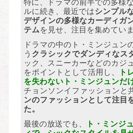
特に、ドラマの前半での多様
ルに続き、最近では
シンプル
デザインの多様なカーディガ
テム
を見せ、注目を集めてい
ドラマの中のト・ミンジュン
う
クラシックでダンディなス
ック、スニーカーなどのカジ
をポイントとして活用し、
ト
を失わないト・ミンジュンだ
チョンソンイファッションと
ンのファッションとして注目
た。
最後の放送でも、
ト・ミンジ