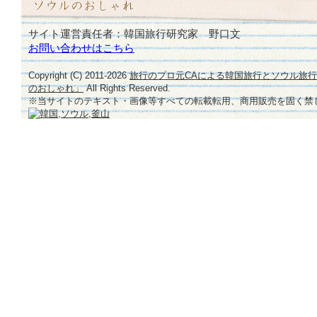
イ
リ
サイト運営責任者：韓国旅行研究家 野口文
ン
お問い合わせはこちら
グ
集
Copyright (C) 2011-
2026
旅行のプロ元CAによる韓国旅行とソウル旅
のおしゃれ」
All Rights Reserved.
大
※当サイトのテキスト・画像等すべての転載転用、商用販売を固く禁
成
♪
は