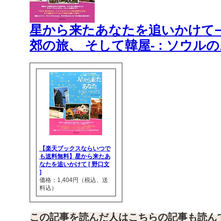
星から来たあなたを追いかけて−
郊の旅、 そして韓屋- : ソウルの
【楽天ブックスならいつで
も送料無料】星から来たあ
なたを追いかけて [ 野口文
]
価格：1,404円（税込、送
料込）
この記事を読んだ人はこちらの記事も読ん