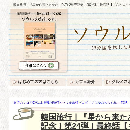
韓国旅行｜『星から来たあなた』DVD-2発売記念！第24弾！最終話【キム・スヒ
はじめての方はこちら
カフェ紹介
グルメス
旅行のプロ元CAによる韓国旅行とソウル旅行ブログ「ソウルのおしゃれ」 TOP
たあなた』DVD-2発売記念！第24弾！最終話【キム・スヒョン】素敵すぎる騎士
韓国旅行｜『星から来たあ
記念！第24弾！最終話