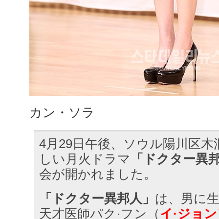
カン・ソラ
4月29日午後、ソウル陽川区木
しい月火ドラマ
「ドクター異
会が開かれました。
「ドクター異邦人」
は、男に
天才医師パク·フン（
イ·ジョ