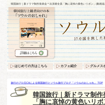
韓国旅行｜新ドラマ制作発表会＊出演者全員「胸に哀悼の黄色いリボン」(動画追
はじめての方はこちら
カフェ紹介
グルメス
旅行のプロ元CAによる韓国旅行とソウル旅行ブログ「ソウルのおしゃれ」 TOP
ドラマ制作発表会＊出演者全員「胸に哀悼の黄色いリボン」(動画追加あり)
韓国旅行｜新ドラマ制作
「胸に哀悼の黄色いリボン