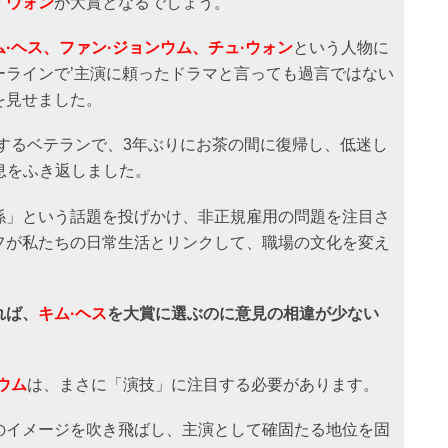
・ウォン
が大賞となるでしょう。
ム·ヘス、ファン·ジョンウム、チュ·ウォン
という人物に
ーラインで’主演に頼ったドラマと言っても過言ではない
を見せました。
するベテランで、3年ぶりにお茶の間に復帰し、低迷し
息をふき返しました。
係」という話題を投げかけ、非正規雇用の問題を注目さ
フが私たちの日常生活とリンクして、職場の文化を変え
れば、
キム·ヘス
を大賞に選ぶのに意見の相違が少ない
ウム
は、まさに「演技」に注目する必要があります。
のイメージを吹き飛ばし、主演として確固たる地位を固