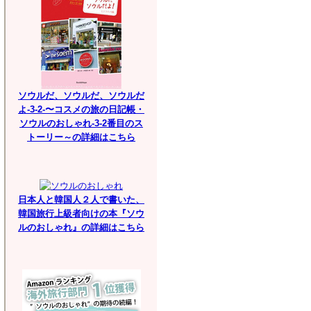
ソウルだ、ソウルだ、ソウルだ
よ-3-2-〜コスメの旅の日記帳・
ソウルのおしゃれ-3-2番目のス
トーリー～の詳細はこちら
日本人と韓国人２人で書いた、
韓国旅行上級者向けの本『ソウ
ルのおしゃれ』の詳細はこちら