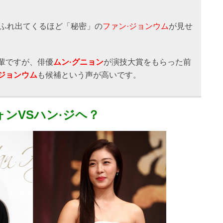
ふれ出てくるほど「秘密」の
ファン·ジョンウム
が見せ
。
輩ですが、俳優
ムン·グニョン
が演技大賞をもらった前
·ジョンウム
も候補という声が高いです。
ォンVSハン·ジヘ？