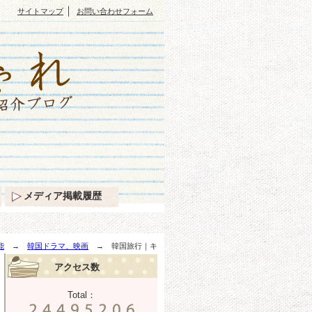
｜
サイトマップ
お問い合わせフォーム
メディア掲載履歴
能
→
韓国ドラマ、映画
→ 韓国旅行｜キ
アクセス数
Total：