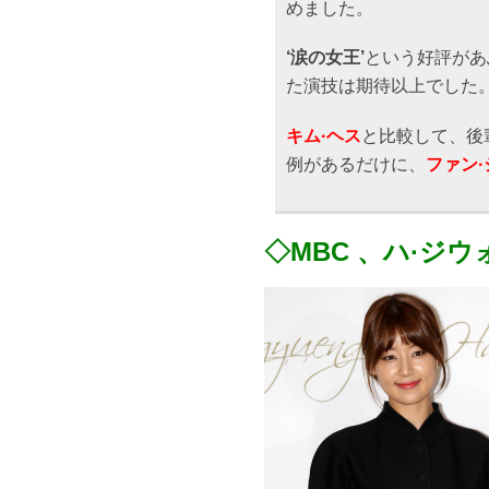
めました。
‘涙の女王’
という好評があ
た演技は期待以上でした
キム·ヘス
と比較して、後
例があるだけに、
ファン
◇MBC 、ハ·ジウ