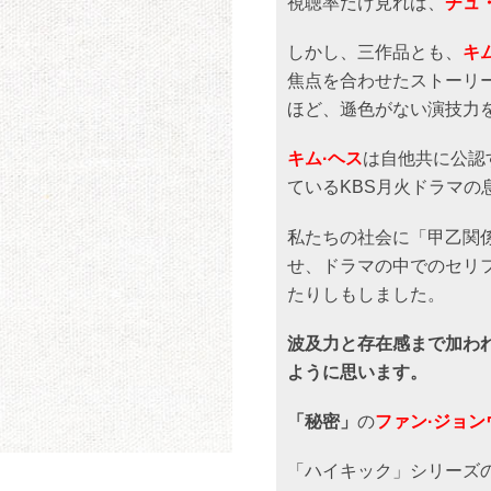
視聴率だけ見れば、
チュ
しかし、三作品とも、
キ
焦点を合わせたストーリ
ほど、遜色がない演技力
キム·ヘス
は自他共に公認
ているKBS月火ドラマの
私たちの社会に「甲乙関
せ、ドラマの中でのセリ
たりしもしました。
波及力と存在感まで加わ
ように思います。
「秘密」
の
ファン·ジョン
「ハイキック」シリーズ