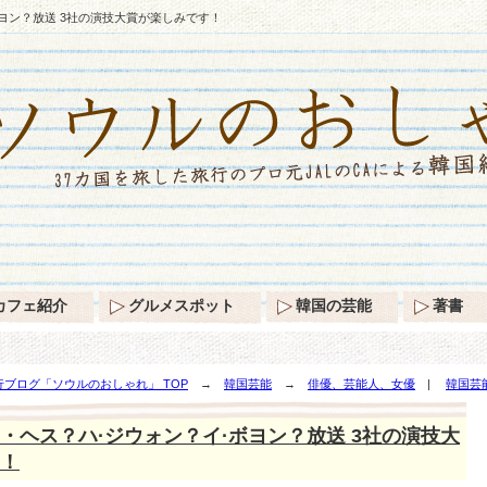
ヨン？放送 3社の演技大賞が楽しみです！
カフェ紹介
グルメスポット
韓国の芸能
著書
ブログ「ソウルのおしゃれ」 TOP
→
韓国芸能
→
俳優、芸能人、女優
|
韓国芸
3社の演技大賞が楽しみです！
・ヘス？ハ·ジウォン？イ·ボヨン？放送 3社の演技大
！