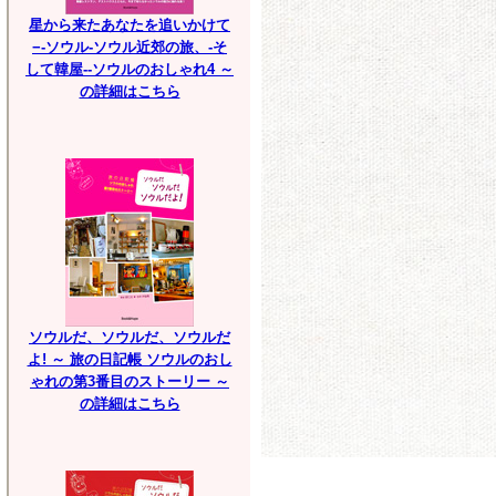
星から来たあなたを追いかけて
−-ソウル-ソウル近郊の旅、-そ
して韓屋--ソウルのおしゃれ4 ～
の詳細はこちら
ソウルだ、ソウルだ、ソウルだ
よ! ～ 旅の日記帳 ソウルのおし
ゃれの第3番目のストーリー ～
の詳細はこちら