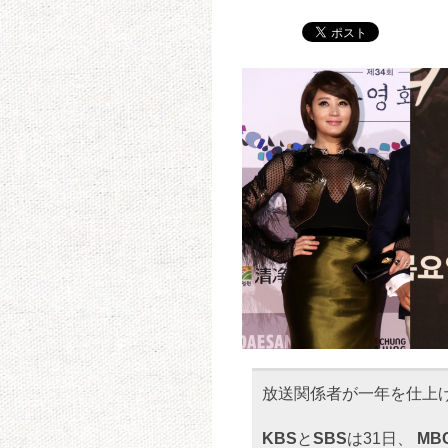
放送関係者が一年を仕上
KBS
と
SBS
は31日、
MB