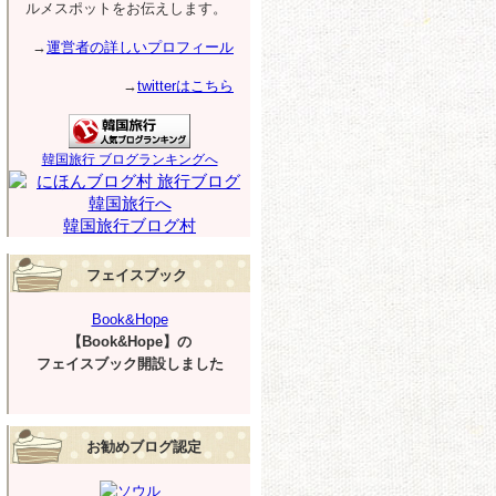
ルメスポットをお伝えします。
→
運営者の詳しいプロフィール
→
twitterはこちら
韓国旅行 ブログランキングへ
韓国旅行ブログ村
フェイスブック
Book&Hope
【Book&Hope】の
フェイスブック開設しました
お勧めブログ認定