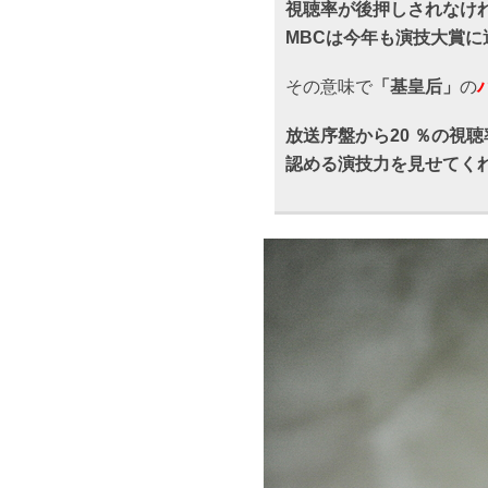
視聴率が後押しされなけ
MBC
は今年も演技大賞に
その意味で
「基皇后」
の
放送序盤から20 ％の視
認める演技力を見せてく