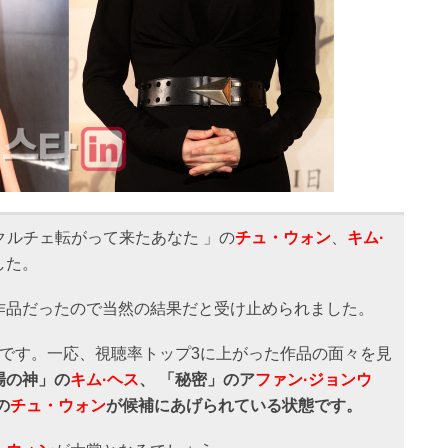
クルチェ転がって来たあなた 」の
チュ・ウォン
、
キム·
した。
作品だったので当然の結果だと受け止められました。
いです。一応、視聴率トップ3に上がった作品の面々を見
場の神」の
キム·ヘス
、 「秘密」のア
ファン·ジョンウ
の
チュ・ウォン
が候補にあげられている状態です。