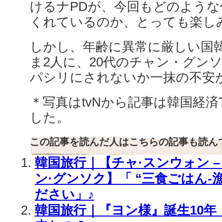
けるナPDが、今回もどのよう
くれているのか、とっても楽しみ
しかし、年齢に異常に厳しい国韓
ま2人に、20代のチャン・グン
パシリにされないか一抹の不安
＊写真はtvNから記事は韓国経済
した。
この記事を読んだ人はこちらの記事も読ん
韓国旅行｜【チャ·スンウォン – 
ン·グンソク】「 “三食ごはん-
ださい」♪
韓国旅行｜『ヨン様』誕生10年！