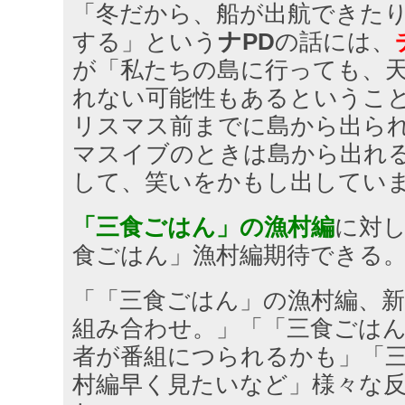
「冬だから、船が出航できた
する」という
ナPD
の話には、
が「私たちの島に行っても、
れない可能性もあるというこ
リスマス前までに島から出ら
マスイブのときは島から出れ
して、笑いをかもし出してい
「三食ごはん」の漁村編
に対
食ごはん」漁村編期待できる
「「三食ごはん」の漁村編、
組み合わせ。」「「三食ごは
者が番組につられるかも」「
村編早く見たいなど」様々な