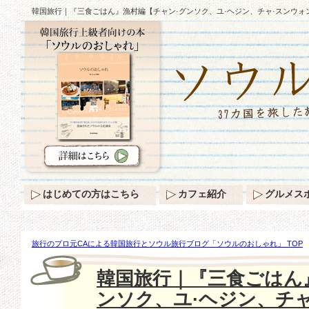
韓国旅行｜『三食ごはん』漁村編【チャン·グンソク、ユ·ヘジン、チャ·スンウォ
はじめての方はこちら
カフェ紹介
グルメス
旅行のプロ元CAによる韓国旅行とソウル旅行ブログ「ソウルのおしゃれ」 TOP
【チャン·グンソク、ユ·ヘジン、チャ·スンウォン】釣りに成功！(動画あり)
韓国旅行｜『三食ごはん
ンソク、ユ·ヘジン、チ