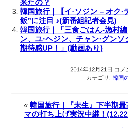
来たの？
韓国旅行｜【イ·ソジン – オク
飯”に注目 ♪(新番組記者会見)
韓国旅行｜「三食ごはん-漁村編
ン、ユ·ヘジン、チャン·グンソ
期待感UP！」(動画あり)
2014年12月21日
韓
コメ
国
カテゴリ:
韓国
旅
行
｜
『三
«
韓国旅行｜『未生』下半期最
食
マの打ち上げ実況中継！(12.2
ご
は
ん』