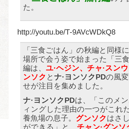
た。
http://youtu.be/T-9AVcWDkQ8
「三食ごはん」の秋編と同様
場所で会う姿で始まった「三
編は、
ユ·ヘジン、チャ·スン
ンソク
と
ナ·ヨンソクPD
の風変
せが注目を集めました。
ナ·ヨンソクPD
は、「このメン
ィングした理由の一つがこれ
養魚場の息子。
グンソク
はさ
ができる」と、
チャン·グンソ