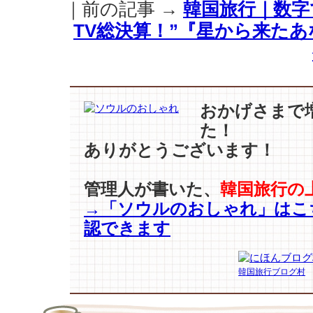
｜前の記事 →
韓国旅行｜数字で
漁
村
TV総決算！”『星から来た
編
【チ
ャ
ン
·
おかげさまで
グ
た！
ン
ありがとうございます！
ソ
ク、
ユ
管理人が書いた、
韓国旅行の
·
→「ソウルのおしゃれ」はこ
ヘ
ジ
認できます
ン、
チ
ャ
韓国旅行ブログ村
·
ス