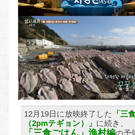
12月19日に放映終了した
「三
（2pmテギョン）」
に続き、
「三食ごはん」漁村編
の予