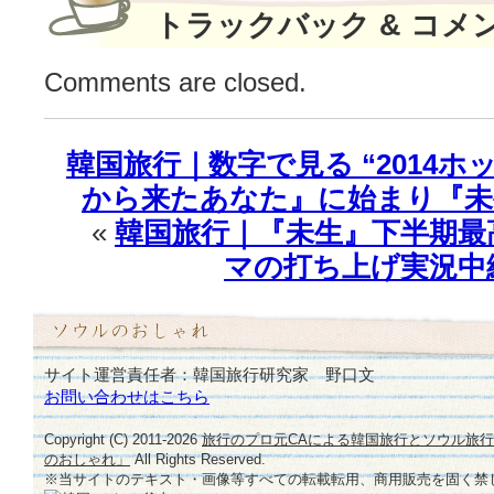
ン
トラックバック & コメ
ウ
ォ
Comments are closed.
ン】
釣
り
に
韓国旅行｜数字で見る “2014ホ
成
から来たあなた』に始まり『未
功！
(動
«
韓国旅行｜『未生』下半期最
画
マの打ち上げ実況中継！
あ
り)
は
サイト運営責任者：韓国旅行研究家 野口文
お問い合わせはこちら
Copyright (C) 2011-
2026
旅行のプロ元CAによる韓国旅行とソウル旅
のおしゃれ」
All Rights Reserved.
※当サイトのテキスト・画像等すべての転載転用、商用販売を固く禁