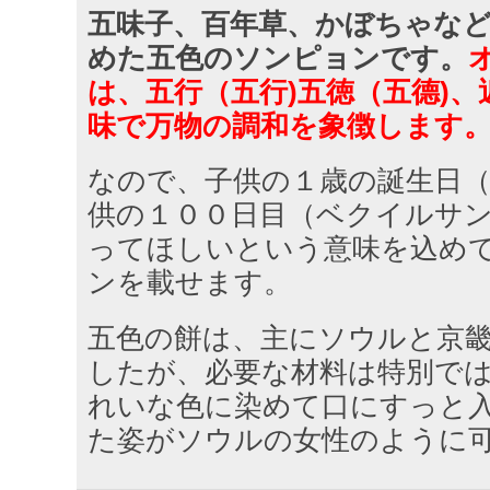
五味子、百年草、かぼちゃな
めた五色のソンピョンです。
は、五行（五行)五徳（五德)
味で万物の調和を象徴します
なので、子供の１歳の誕生日
供の１００日目（ベクイルサ
ってほしいという意味を込め
ンを載せます。
五色の餅は、主にソウルと京
したが、必要な材料は特別で
れいな色に染めて口にすっと
た姿がソウルの女性のように