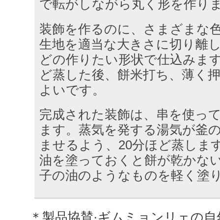
で転がしながら丸く形を作り
装飾を作るのに、さまざまな
生地を適当な大きさに切り離
どの作りたい形状で仕込みます
ど蒸した後、餅米打ち、薄く
よいです。
完成された装飾は、串を使っ
ます。蒸気を発する湯気が釜
ませるよう、20分ほど蒸しま
油を塗っておくと餅が乾かな
子の油のようなものを軽く塗
＊製品協賛·ギムミョンリェの自然共