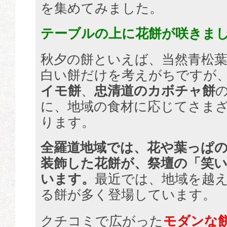
を集めてみました。
テーブルの上に花餅が咲きま
秋夕の餅といえば、当然青松
白い餅だけを考えがちですが
イモ餅
、
忠清道のカボチャ餅
に、地域の食材に応じてさま
ります。
全羅道地域では、花や葉っぱ
装飾した花餅が、祭壇の「笑
います。
最近では、地域を越
る餅が多く登場しています。
クチコミで広がった
モダンな