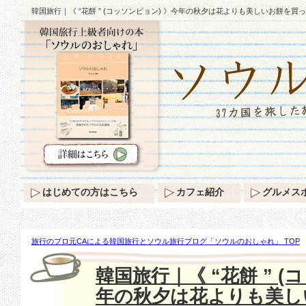
韓国旅行｜《 “花餅 ” (コッソンピョン) 》今年の秋夕は花よりも美しいお餅を買
はじめての方はこちら
カフェ紹介
グルメス
旅行のプロ元CAによる韓国旅行とソウル旅行ブログ「ソウルのおしゃれ」 TOP
も美しいお餅を買って…
韓国旅行｜《 “花餅 ” (
年の秋夕は花よりも美し