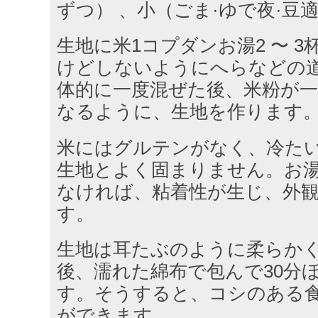
ずつ） 、小（ごま·ゆで夜·豆
生地に米1コプダンお湯2 〜 
けどしないようにへらなどの
体的に一度混ぜた後、米粉が
なるように、生地を作ります
米にはグルテンがなく、冷た
生地とよく固まりません。お
なければ、粘着性が生じ、外
す。
生地は耳たぶのように柔らか
後、濡れた綿布で包んで30分
す。そうすると、コシのある
ができます。