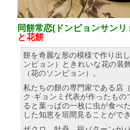
同餅常恋(ドンピョンサンリ
と花餅
餅を奇麗な形の模様で作り出
ンピョン）ときれいな花の装
（花のソンピョン）。
私たちの餅の専門家である店
ク·ギョンミ代表が作ったもの
ると葉っぱの一枚に虫が食べ
した知恵を垣間見ることがで
ザクロ、牡丹、福パターンが