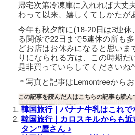
帰宅次第冷凍庫に入れれば大丈
わって以来、嬉しくてしかたが
今年も秋夕前に(18-20日は3連
る関係で22日まで5連休の所も
どお店はお休みになると思いま
りになられる方は、この時期だ
是非買っていらしてくださいね^
＊写真と記事はLemontreeか
この記事を読んだ人はこちらの記事も読ん
韓国旅行｜バナナ牛乳はこれで
韓国旅行｜カロスキルからも近
タン”屋さん ♪