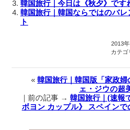
韓国旅行｜今日は《秋夕》ですね
韓国旅行｜韓国ならではのバレ
ト
2013
カテゴ
«
韓国旅行｜韓国版「家政婦
ェ・ジウの超
｜前の記事 →
韓国旅行｜(速報
ボヨン カップル》 スペイン