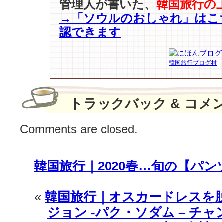
管理人が書いた、
韓国旅行の
開
→「ソウルのおしゃれ」はこ
♪
認できます
は
韓国旅行ブログ村
トラックバック & コメ
Comments are closed.
韓国旅行｜2020春…旬の【パン
«
韓国旅行｜オスカードレスを
ジョン -パク・ソダム – チ