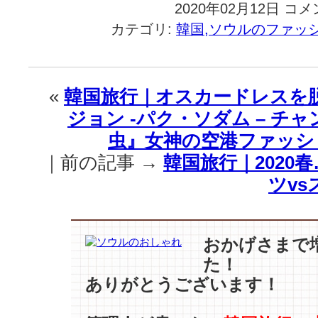
2020年02月12日
韓
コメ
国
カテゴリ:
韓国,ソウルのファッ
旅
行
｜
Discover
«
韓国旅行｜オスカードレスを
Expedit
ジョン -パク・ソダム – チ
ン
ユ】
虫』女神の空港ファッシ
と
｜前の記事 →
韓国旅行｜2020
一
緒
ツv
に、
2020.S/
コ
レ
おかげさまで
ク
た！
シ
ありがとうございます！
ョ
ン
公