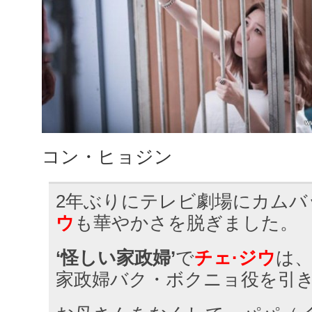
コン・ヒョジン
2年ぶりにテレビ劇場にカムバ
ウ
も華やかさを脱ぎました。
‘怪しい家政婦’
で
チェ·ジウ
は
家政婦バク・ボクニョ役を引