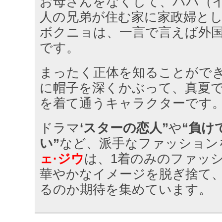
お母さんをなくして、パパ（イ
人の兄弟が住む家に家政婦と
ボクニョは、一言で言えば外
です。
まったく正体を知ることがで
に帽子を深くかぶって、真夏
を着て通うキャラクターです
ドラマ
‘スターの恋人”
や
“負け
い”
など、派手なファッション
ェ·ジウ
は、1着のみのファッ
華やかなイメージを脱ぎ捨て
るのか期待を集めています。