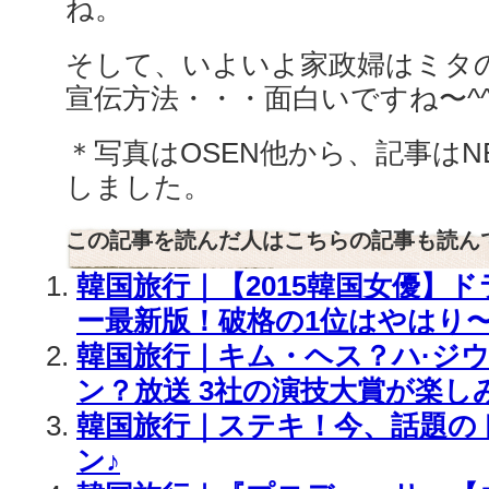
ね。
そして、いよいよ家政婦はミタ
宣伝方法・・・面白いですね〜^^
＊写真はOSEN他から、記事はN
しました。
この記事を読んだ人はこちらの記事も読ん
韓国旅行｜【2015韓国女優】
ー最新版！破格の1位はやはり
韓国旅行｜キム・ヘス？ハ·ジウ
ン？放送 3社の演技大賞が楽し
韓国旅行｜ステキ！今、話題の
ン♪