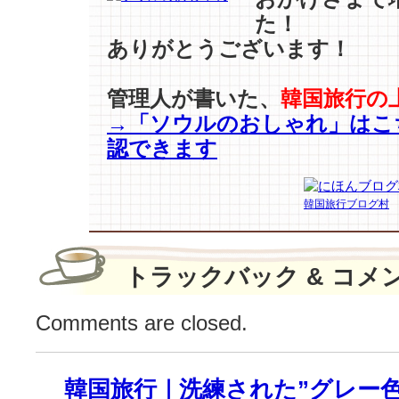
い
た！
で、
変
ありがとうございます！
身
中
管理人が書いた、
韓国旅行の
の
→「ソウルのおしゃれ」はこ
女
優
認できます
た
ち
♪
韓国旅行ブログ村
は
トラックバック & コメ
Comments are closed.
韓国旅行｜洗練された”グレー