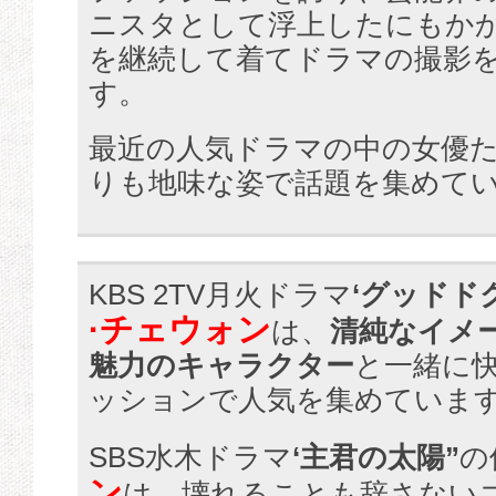
ニスタとして浮上したにもか
を継続して着てドラマの撮影
す。
最近の人気ドラマの中の女優
りも地味な姿で話題を集めて
KBS 2TV月火ドラマ
‘グッドド
·チェウォン
は、
清純なイメ
魅力のキャラクター
と一緒に
ッションで人気を集めていま
SBS水木ドラマ
‘主君の太陽”
の
ン
は、壊れることも辞さない