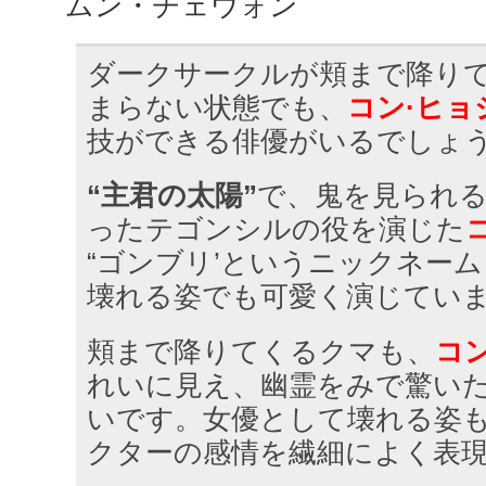
ムン・チェウォン
ダークサークルが頬まで降り
まらない状態でも、
コン·ヒョ
技ができる俳優がいるでしょ
“主君の太陽”
で、鬼を見られ
ったテゴンシルの役を演じた
“ゴンブリ’というニックネー
壊れる姿でも可愛く演じてい
頬まで降りてくるクマも、
コ
れいに見え、幽霊をみで驚い
いです。女優として壊れる姿
クターの感情を繊細によく表