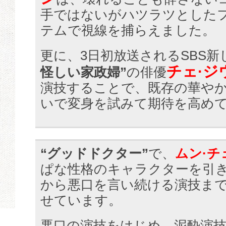
手ではないがハツラツとした
テムで視線を捕らえました。
更に、3日初放送されるSBS
チェ·ジ
怪しい家政婦”
の俳優
演技することで、既存の華や
いで変身を試みて期待を高め
“グッドドクター”
で、
ムン·チ
ぱな性格のキャラクターを引
から悪口を言い続ける演技ま
せています。
悪口の演技をはじめ、泥酔演