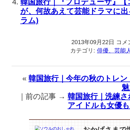
韓国旅行｜『プロデューサ』【
が、何故あえて芸能ドラマに出
ラム)
2013年09月22日
韓
コメ
国
カテゴリ:
俳優、芸能
旅
行
｜
人
«
韓国旅行｜今年の秋のトレン
気
魅
沸
騰
｜前の記事 →
韓国旅行｜洗練さ
中！
アイドルも女優も
仮
面
を
脱
おかげさまで