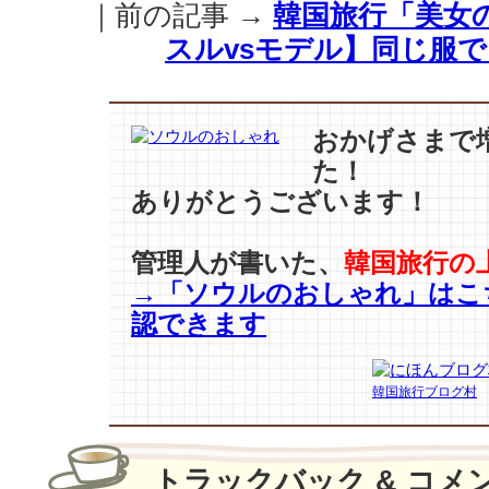
｜前の記事 →
韓国旅行「美女
ラ
イ
スルvsモデル】同じ服
バ
ル
【チ
ョ
おかげさまで
·
た！
イ
ありがとうございます！
ン
ソ
ン
管理人が書いた、
韓国旅行の
–
→「ソウルのおしゃれ」はこ
コ
認できます
ン
·
ヒ
韓国旅行ブログ村
ョ
ジ
ン
vs
トラックバック & コメ