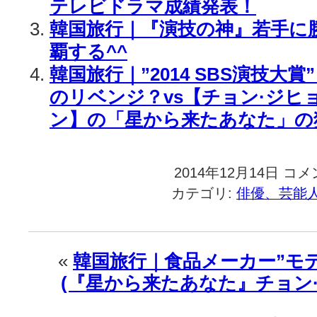
テレビドラマ成績発表！
韓国旅行｜『演技の神』若手に
覇する^^
韓国旅行｜”2014 SBS演技大
のリベンジ？vs【チョン·ジヒ
ン】の「星から来たあなた」の
2014年12月14日
韓
コメ
国
カテゴリ:
俳優、芸能
旅
行
｜
『SBS
«
韓国旅行｜食品メーカー”モ
演
(『星から来たあなた』チョン·
技
大
賞』