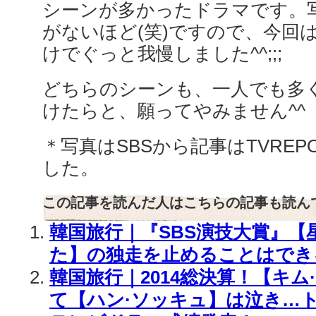
シーンが多かったドラマです。
がないほど(笑)ですので、今回
けでぐっと我慢しました^^;;;
どちらのシーンも、一人でも多
けたらと、願ってやみません^^
＊写真はSBSから記事はTVRE
した。
この記事を読んだ人はこちらの記事も読ん
韓国旅行｜『SBS演技大賞』【
た】の独走を止めることはでき
韓国旅行｜2014総決算！【キ
て【ハン·ソッキュ】は泣き…