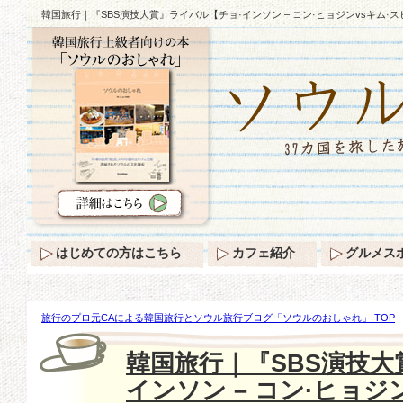
韓国旅行｜『SBS演技大賞』ライバル【チョ·インソン – コン·ヒョジンvsキム·
はじめての方はこちら
カフェ紹介
グルメス
旅行のプロ元CAによる韓国旅行とソウル旅行ブログ「ソウルのおしゃれ」 TOP
『SBS演技大賞』ライバル【チョ·インソン – コン·ヒョジンvsキム·スヒョン 
韓国旅行｜『SBS演技大
インソン – コン·ヒョジン