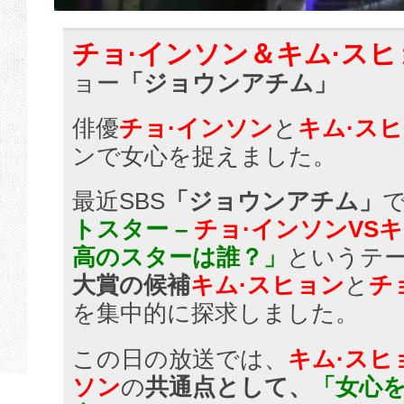
チョ·インソン＆キム·スヒ
ョー
「ジョウンアチム」
俳優
チョ·インソン
と
キム·ス
ンで女心を捉えました。
最近SBS
「ジョウンアチム」
トスター –
チョ·インソンVS
高のスターは誰？」
というテ
大賞の候補
キム·スヒョン
と
チ
を集中的に探求しました。
この日の放送では、
キム·スヒ
ソン
の
共通点として、
「女心