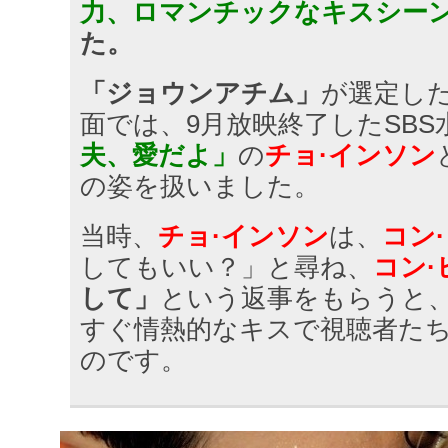
力、ロマンチックなキスシー
た。
「ジョウンアチム」
が選定し
面では、9月放映終了したSBS
夫、愛だよ」
の
チョ·インソン
の姿を扱いました。
当時、
チョ·インソン
は、
コン
してもいい？」と尋ね、
コン·
して」
という返事をもらうと
すぐ情熱的なキスで視聴者た
のです。