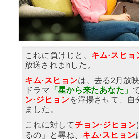
これに負けじと、
キム·スヒョ
放送されまhした。
キム·スヒョン
は、去る2月放映
ドラマ
「星から来たあなた」
ン·ジヒョン
を浮揚させて、自
ました。
これに対して
チョン·ジヒョン
るの」と尋ね、
キム·スヒョン