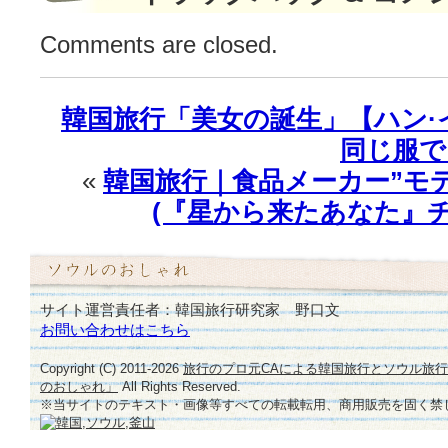
キ
ム
Comments are closed.
·
ス
ヒ
韓国旅行「美女の誕生」【ハン·
ョ
ン
同じ服で
–
«
韓国旅行｜食品メーカー”モ
チ
ョ
(『星から来たあなた』チ
ン
·
ジ
ヒ
サイト運営責任者：韓国旅行研究家 野口文
ョ
お問い合わせはこちら
ン】
最
Copyright (C) 2011-
2026
旅行のプロ元CAによる韓国旅行とソウル旅
高
のおしゃれ」
All Rights Reserved.
の
※当サイトのテキスト・画像等すべての転載転用、商用販売を固く禁
キ
ス