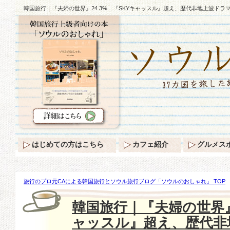
韓国旅行｜『夫婦の世界』24.3%…『SKYキャッスル』超え、歴代非地上波ドラ
はじめての方はこちら
カフェ紹介
グルメス
旅行のプロ元CAによる韓国旅行とソウル旅行ブログ「ソウルのおしゃれ」 TOP
『夫婦の世界』24.3%…『SKYキャッスル』超え、歴代非地上波ドラマ視聴率1位
韓国旅行｜『夫婦の世界』2
ャッスル』超え、歴代非