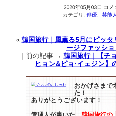
2020年05月03日
韓
コメ
国
カテゴリ:
俳優、芸能
旅
行
｜
『夫
«
韓国旅行｜風薫る5月にピッタ
婦
ージファッショ
の
世
｜前の記事 →
韓国旅行｜【チョ
界』
ヒョン&ピョ·イェジン】
24.3%
…
『SKY
キ
おかげさまで
ャ
た！
ッ
ス
ありがとうございます！
ル』
超
管理人が書いた、
韓国旅行の
え、