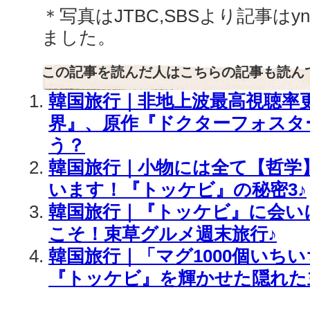
＊写真はJTBC,SBSより記事はy
ました。
この記事を読んだ人はこちらの記事も読ん
韓国旅行｜非地上波最高視聴率
界』、原作『ドクターフォスタ
う？
韓国旅行｜小物には全て【哲学
います！『トッケビ』の秘密3♪
韓国旅行｜『トッケビ』に会い
こそ！束草グルメ週末旅行♪
韓国旅行｜「マグ1000個いち
『トッケビ』を輝かせた隠れた