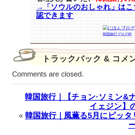
→「ソウルのおしゃれ」はこ
歴
代
認できます
非
地
上
韓国旅行ブログ村
波
ド
ラ
トラックバック & コメ
マ
視
聴
Comments are closed.
率
1
位！
韓国旅行｜【チョン·ソミン&ナ
は
イェジン】
«
韓国旅行｜風薫る5月にピッタ