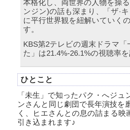
本格化し、両世界の人物を操るイ
ンジン)の話も深まり、「ザ·
に平行世界観を紐解いていく
す。
KBS第2テレビの週末ドラマ
た」は21.4%-26.1%の視聴
ひとこと
「未生」で知ったパク・へジュ
ンさんと同じ劇団で長年演技を
く、ヒエさんとの息の詰まる映
引き込まれます♪