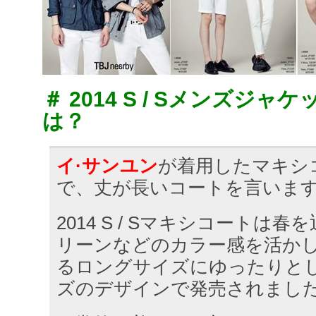
＃ 2014 S / Sメンズジ
は？
イ·サンユン
が着用したマキシ
で、丈が長いコートを言いま
2014 S / Sマキシコートは
リーンなどのカラー感を活か
るロングサイズにゆったりと
ズのデザインで発売されまし