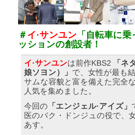
＃
イ·サンユン
「自転車に乗
ッションの創設者！
イ·サンユン
は前作KBS2
「ネ
娘ソヨン）」
で、女性が最も
サムな容貌と富を備えた完全
人気を集めました。
今回の
「エンジェル·アイズ」
医のバク・ドンジュの役で、
あす。