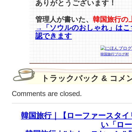
ありがとうございます！
2
人
管理人が書いた、
韓国旅行の
の
→「ソウルのおしゃれ」はこ
男
優
認できます
フ
ァ
ッ
韓国旅行ブログ村
シ
ョ
ン
トラックバック & コメ
♪(韓
国
ド
Comments are closed.
ラ
マ)
は
韓国旅行｜【ローファースタイ
い「ロー