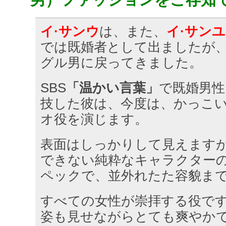
イ·サンウ
は、また、
イ·サン
では既婚者として出ましたが
グル男に戻ってきました。
SBS
「温かい言葉」
で既婚男性
技した彼は、今度は、かっこ
オ役を演じます。
表面はしっかりして見えます
できない純粋なキャラクター
ペックで、並外れたた容貌ま
すべての女性が崇拝する役で
姿も見せながらとても爽やか