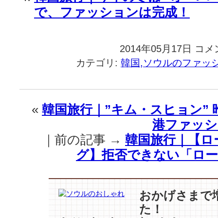
で、ファッションは完成！
2014年05月17日
韓
コメ
国
カテゴリ:
韓国,ソウルのファッ
旅
行
｜
週
«
韓国旅行｜”キム・スヒョン” 
末
港ファッシ
の
心
｜前の記事 →
韓国旅行｜【ロ
を
グ】拒否できない「ロー
温
か
く
し
おかげさまで
て
た！
い
る