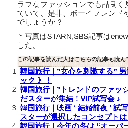
ラフなファッションでも品良く
ていて、是非、ボーイフレンド
でしょうか？
＊写真はSTARN,SBS記事はen
した。
この記事を読んだ人はこちらの記事も読ん
韓国旅行｜”女心を刺激する” 
ック 》！
韓国旅行｜”トレンドのファッシ
だスターが集結！VIP試写会 ♪
韓国旅行｜映画 ‘ 結婚前夜 ‘ 
スターが選択したコンセプトは
韓国旅行｜今年の冬は “オーバ