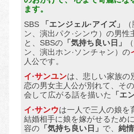
ます。
SBS
「エンジェル·アイズ」
（
ン、演出パク·シンウ）の男性
と、SBSの
「気持ち良い日」
（
ン、演出ホン·ソンチャン）の
人公です。
イ·サンユン
は、悲しい家族の
恋の男女主人公が別れて、その
会して広がる話を描いた
「エ
イ·サンウ
は一人で三人の娘を
結婚相手に娘を嫁がせるため
容の
「気持ち良い日」
で、
純